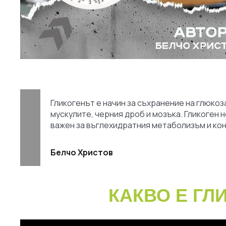
Гликогенът е начин за съхранение на глюкоз
мускулите, черния дроб и мозъка. Гликоген 
важен за въглехидратния метаболизъм и кон
Белчо Христов
КАКВО Е ГЛ