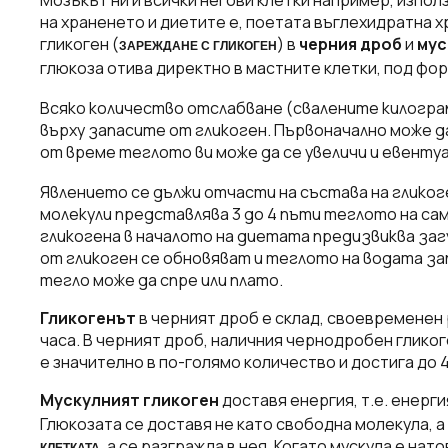
на храненето и диетите е, поетата въглехидратна х
гликоген (
) в
черния дроб
и
мус
ЗАРЕЖДАНЕ С ГЛИКОГЕН
глюкоза отива директно в мастните клетки, под фор
Всяко количество отслабване (свалените килогра
върху запасите от гликоген. Първоначално може д
от време теглото ви може да се увеличи и евентуал
Явлението се дължи отчасти на състава на гликог
молекули представлява 3 до 4 пъти теглото на са
гликогена в началото на диетата предизвиква заг
от гликоген се обновяват и теглото на водата зап
тегло може да спре или плато.
Гликогенът
в черният дроб е склад, своевременен р
часа. В черният дроб, наличния чернодробен гликоге
е значително в по-голямо количество и достига до 
Мускулният гликоген
доставя енергия, т.е. енерги
Глюкозата се доставя не като свободна молекула, а
, а се разгражда в нея. Когато мускула е нат
КЛЕТКАТА