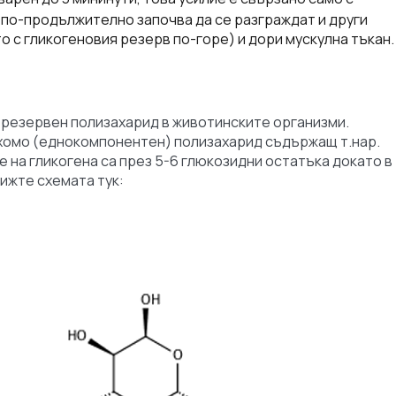
 по-продължително започва да се разграждат и други
 с гликогеновия резерв по-горе) и дори мускулна тъкан.
 резервен полизахарид в животинските организми.
 хомо (еднокомпонентен) полизахарид съдържащ т.нар.
е на гликогена са през 5-6 глюкозидни остатъка докато в
вижте схемата тук: