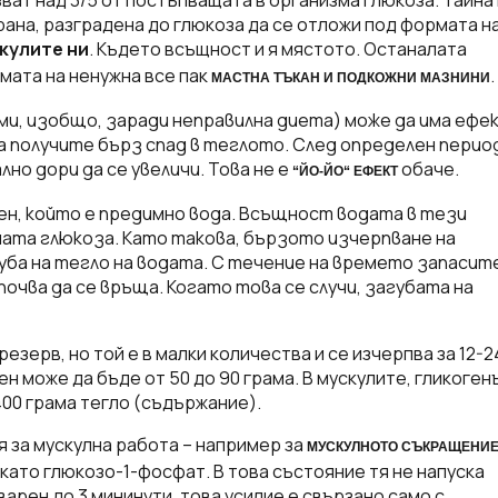
рана, разградена до глюкоза да се отложи под формата н
кулите ни
. Където всъщност и я мястото. Останалата
мата на ненужна все пак
.
МАСТНА ТЪКАН И ПОДКОЖНИ МАЗНИНИ
ми, изобщо, заради неправилна диета) може да има ефе
а получите бърз спад в теглото. След определен перио
но дори да се увеличи. Това не е
обаче.
“ЙО-ЙО“ ЕФЕКТ
ен, който е предимно вода. Всъщност водата в тези
мата глюкоза. Като такова, бързото изчерпване на
уба на тегло на водата. С течение на времето запасит
очва да се връща. Когато това се случи, загубата на
езерв, но той е в малки количества и се изчерпва за 12-2
н може да бъде от 50 до 90 грама. В мускулите, гликоген
400 грама тегло (съдържание).
я за мускулна работа – например за
МУСКУЛНОТО СЪКРАЩЕНИ
 като глюкозо-1-фосфат. В това състояние тя не напуска
оварен до 3 мининути, това усилие е свързано само с