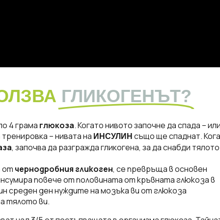
ОЛЗВА
ГЛИКОГЕНЪТ?
ло 4 грама
глюкоза
. Когато нивото започне да спада – ил
а тренировка – нивата на
също ще спаднат. Ког
ИНСУЛИН
аза
, започва да разгражда гликогена, за да снабди тялото
а от
чернодробния гликоген
, се превръща в основен
онсумира повече от половината от кръвната глюкоза в
ин среден ден нуждите на мозъка ви от глюкоза
а тялото ви.
зват над 3/5 от постъпващата в организма глюкоза. Тайна