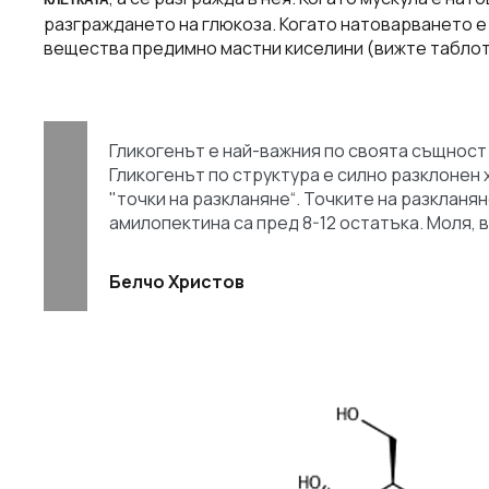
разграждането на глюкоза. Когато натоварването е
вещества предимно мастни киселини (вижте таблото
Гликогенът е най-важния по своята същност
Гликогенът по структура е силно разклонен
"точки на разкланяне“. Точките на разкланян
амилопектина са пред 8-12 остатъка. Моля, 
Белчо Христов