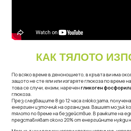
КАК ТЯЛОТО ИЗП
По всяко време в денонощието, в кръвта ви има око
защото не сте яли или изгаряте глюкоза по време н
това се случи, ензим, наречен
гликоген фосфорил
глюкоза.
През следващите 8 до 12 часа глюкозата, получен
енергиен източник на организма. Вашият мозък к
тялото по време на бездействие. В рамките на ед
представляват около 20% от енергийните нужди н
Мозъкът ни и всички негови клетки например, изпол