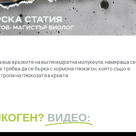
а във връзките на въглехидратна молукеула, намираща се
не трябва да се бърка с хормона глюкагон, който също е
трола на глюкозата в кръвта.
ИКОГЕН?
ВИДЕО: