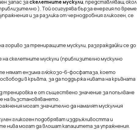
иен запас за
скелетните мускули
, представляващ око
приблизително ). Той осигурява бърза енергия по време
упражнения и за разлика от чернодробния гликоген, се
а гориво за трениращите мускули, разграждайки се до
е на скелетните мускули (приблизително мускулно
те нямат ензима глюкозо-6-фосфатаза, което
е освободи в кръвта, за да поддържа нивата на кръвната
д тренировка е от съществено значение за попълване
не на възстановяването.
ажнения могат значително да намалят мускулния
кулен гликоген подобряват издръжливостта и
е нива могат да влошат капацитета за упражнения.