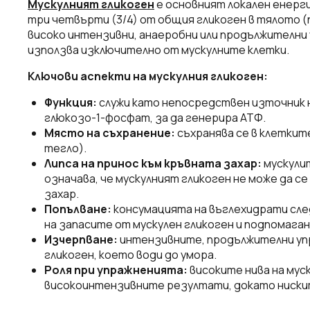
Мускулният гликоген
е основният локален енерг
три четвърти (3/4) от общия гликоген в тялото (
високо интензивни, анаеробни или продължителни 
използва изключително от мускулните клетки.
Ключови аспекти на мускулния гликоген:
Функция:
служи като непосредствен източник н
глюкозо-1-фосфат, за да генерира АТФ.
Място на съхранение:
съхранява се в клеткит
тегло).
Липса на принос към кръвната захар:
мускули
означава, че мускулният гликоген не може да с
захар.
Попълване:
консумацията на въглехидрати сле
на запасите от мускулен гликоген и подпомага
Изчерпване:
интензивните, продължителни упр
гликоген, което води до умора.
Роля при упражненията:
високите нива на мус
високоинтензивните резултати, докато нискит