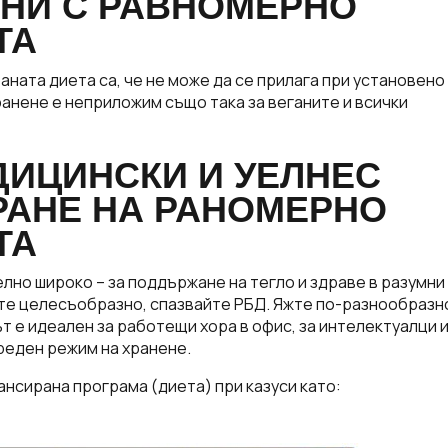
НИ С РАВНОМЕРНО
ТА
ната диета са, че не може да се прилага при установено
хранене е неприложим също така за веганите и всички
ДИЦИНСКИ И УЕЛНЕС
РАНЕ НА РАНОМЕРНО
ТА
лно широко – за поддържане на тегло и здраве в разумни
ите целесъобразно, спазвайте РБД. Яжте по-разнообразн
т е идеален за работещи хора в офис, за интелектуалци 
реден режим на хранене.
сирана програма (диета) при казуси като: