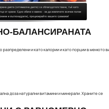
НО-БАЛАНСИРАНАТА
 разпределени и като калории и като порции в менюто ви
ална доза натурални витамини и минерали. Храните се