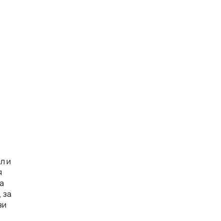
л и
я
а
 за
зи