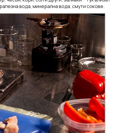
рапезна вода, минерална вода, смути сокове.