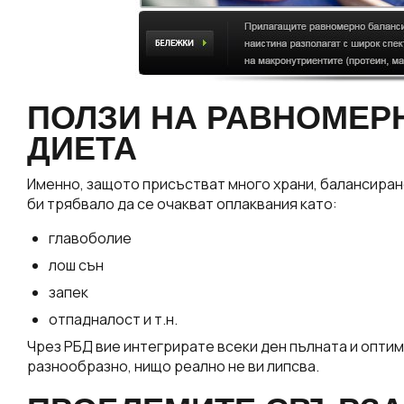
ПОЛЗИ НА РАВНОМЕР
ДИЕТА
Именно, защото присъстват много храни, балансирано
би трябвало да се очакват оплаквания като:
главоболие
лош сън
запек
отпадналост и т.н.
Чрез РБД вие интегрирате всеки ден пълната и оптим
разнообразно, нищо реално не ви липсва.