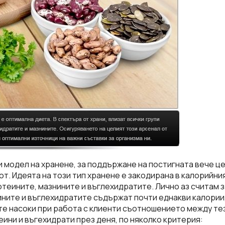
 модел на хранене, за поддържане на постигната вече це
от. Идеята на този тип хранене е закодирана в калорийни
теините, мазнините и въглехидратите. Лично аз считам з
ните и въглехидратите съдържат почти еднакви калории,
ите насоки при работа с клиенти съотношението между те
ини и въгехидрати през деня, по няколко критерия: