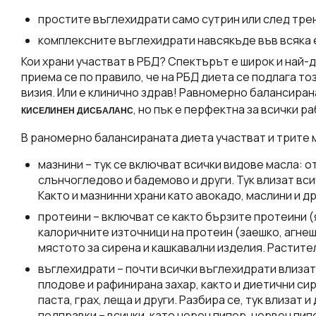
простите въглехидрати само сутрин или след тре
комплексните въглехидрати навсякъде във всяка е
Кои храни участват в РБД? Спектърът е широк и най-
приема се по правило, че на РБД диета се подлага тоз
визия. Или е клинично здрав! Равномерно балансирана
, но пък е перфектна за всички 
КИСЕЛИНЕН ДИСБАЛАНС
В раномерно балансираната диета участват и трите
мазнини – тук се включват всички видове масла: о
слънчогледово и бадемово и други. Тук влизат всич
Както и мазнинни храни като авокадо, маслини и др
протеини – включват се както бързите протеини (я
калоричните източници на протеин (заешко, агнешн
мястото за сирена и кашкавални изделия. Растит
въглехидрати – почти всички въглехидрати влизат 
плодове и рафинирана захар, както и диетични сир
паста, грах, леща и други. Разбира се, тук влизат 
подправки – всички, като черен пипер, червен пипер