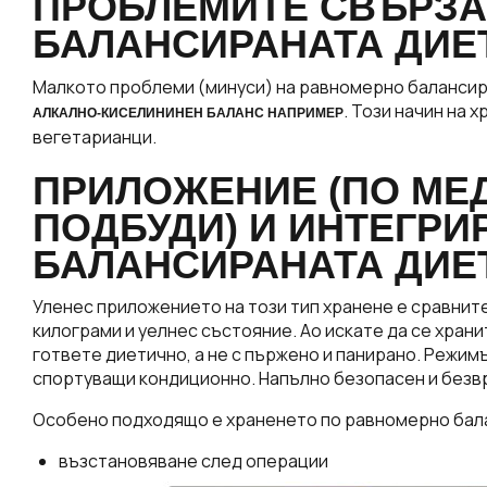
ПРОБЛЕМИТЕ СВЪРЗА
БАЛАНСИРАНАТА ДИЕ
Малкото проблеми (минуси) на равномерно балансира
. Този начин на 
АЛКАЛНО-КИСЕЛИНИНЕН БАЛАНС НАПРИМЕР
вегетарианци.
ПРИЛОЖЕНИЕ (ПО МЕ
ПОДБУДИ) И ИНТЕГРИ
БАЛАНСИРАНАТА ДИЕ
Уленес приложението на този тип хранене е сравните
килограми и уелнес състояние. Ао искате да се хран
гответе диетично, а не с пържено и панирано. Режимъ
спортуващи кондиционно. Напълно безопасен и безв
Особено подходящо е храненето по равномерно балан
възстановяване след операции