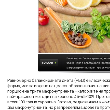
Равномерно балансираната диета (РБД) е класически
форма, или за водене на целесъобразен начин на жив
порцион на трите макронутриента – калориите на про
най-правилен методът на хранене 45-45-10%. Протеи
всеки 100 грама суровина. Затова, оеднаквявам в мо
два макронутриента, но разпределям видовете проте