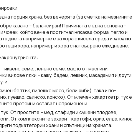
нировки
дна порция храна, без вечерята (за сметка на мезнините
добре казано – балансиран! Причината е една основна –
и човек, който вече е постигнал някаква форма, тегло и
та диета например не е за хора с кисела среда и
АЛКАЛНО
работещи хора, например и хора с натоварено ежедневие.
 макронутриента:
т тиквено семе, ленено семе, масло от маслини,
ки видове ядки – кашу, бадем, лешник, макадамия и други
уги.
йчен белтък, пилешко месо, бели риби), така и по-
о, пуешко, свинско, конско). От млечен хакарткетр, тук е
елните протеини остават непроменени.
тук. От простите – мед, стафиди и сушени плодове,
опи. От комплексните захари – картофи, ориз, елда, киноа
и други подкатегории храни и спътници на храната:
, чесън, къри, сол и други; заливки – тук влизат