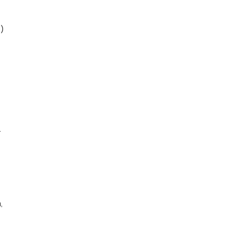
)
.
,