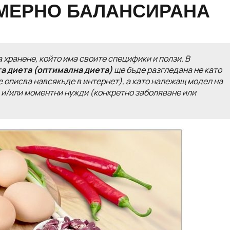
МЕРНО БАЛАНСИРАНА
хранене, който има своите специфики и ползи. В
а диета (оптимална диета)
ще бъде разгледана не като
се описва навсякъде в интернет)
, а като належащ модел на
е и/или моментни нужди
(конкретно заболяване или