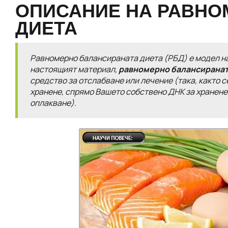
ОПИСАНИЕ НА РАВНО
ДИЕТА
Равномерно балансираната диета (РБД) е модел на 
настоящият материал,
равномерно балансиранат
средство за отслабване или лечение
(така, както 
хранене, спрямо Вашето собствено ДНК за хранен
оплакване)
.