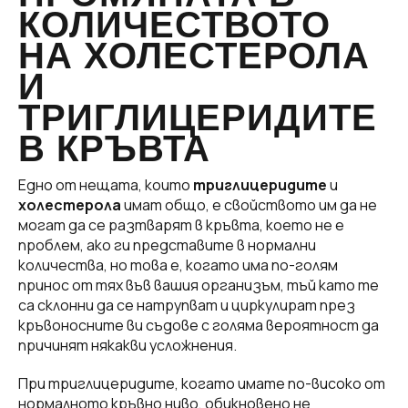
КОЛИЧЕСТВОТО
НА ХОЛЕСТЕРОЛА
И
ТРИГЛИЦЕРИДИТЕ
В КРЪВТА
Едно от нещата, които
триглицеридите
и
холестеролa
имат общо, е свойството им да не
могат да се разтварят в кръвта, което не е
проблем, ако ги представите в нормални
количества, но това е, когато има по-голям
принос от тях във вашия организъм, тъй като те
са склонни да се натрупват и циркулират през
кръвоносните ви съдове с голяма вероятност да
причинят някакви усложнения.
При триглицеридите, когато имате по-високо от
нормалното кръвно ниво, обикновено не