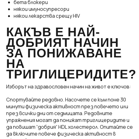
бета блокери
някои имуносупресори
някои лекарства срещу HIV
КАКЪВ Е НАЙ-
ДОБРИЯТ НАЧИН
ЗА ПОНИЖАВАНЕ
НА
ТРИГЛИЦЕРИДИТЕ?
Изборът на здравословен начин на живот е ключов:
Спортувайте редовно. Насочете се към поне 30
минути физическа активност през повечето или
през всички дни от седмицата. Редовните
упражнения могат да понижат триглицеридите и
да повишат “добрия“ HDL холестерол. Опитайте се
да включите повече физическа активност в