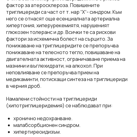
фактор за атеросклероза. Повишените
триглицериди са част от т. нар “Х“- синдром. Към
него се отнасят още есенциалната артериална
хипертония, хиперурекемиятя, нарушеният
глюкозен толеранс и др. Всички те са рискови
фактори за исхемична болест на сърцито. За
понижаване на триглицеридите се препоръчва
понижаване на телесното тегло, повишаване на
двигателната активност, ограничаване приема на
мазнини и въглехидрати, на алкохол. При
неповлияване се препоръчва прием на
медикаминти, потискащи синтеза на триглицериди
в черния дроб.
Намалени стойности на триглицериди
(хипотриглицеридемия) се наблюдават при:
хронично недохранване.
малабсорбционен синдром.
хипертиреоидизъм.