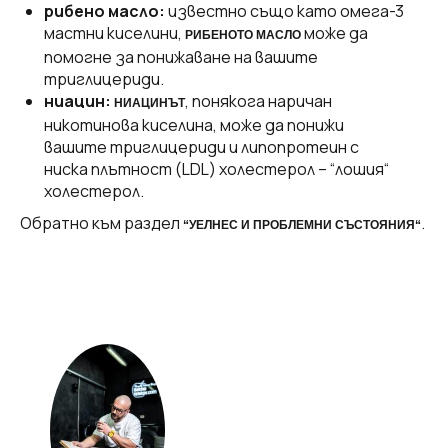
рибено масло:
известно също като омега-3
мастни киселини,
може да
РИБЕНОТО МАСЛО
помогне за понижаване на вашите
триглицериди.
ниацин:
, понякога наричан
НИАЦИНЪТ
никотинова киселина, може да понижи
вашите триглицериди и липопротеин с
ниска плътност (LDL) холестерол – “лошия“
холестерол.
Oбратно към раздел
.
“УЕЛНЕС И ПРОБЛЕМНИ СЪСТОЯНИЯ“