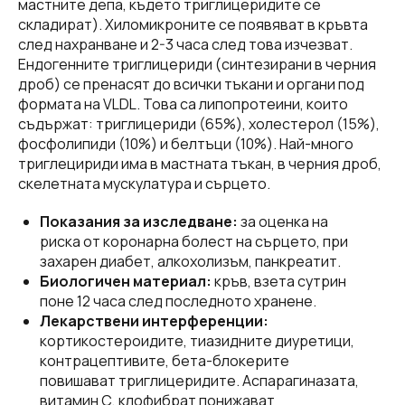
мастните депа, където триглицеридите се
складират). Хиломикроните се появяват в кръвта
след нахранване и 2-3 часа след това изчезват.
Ендогенните триглицериди (синтезирани в черния
дроб) се пренасят до всички тъкани и органи под
формата на VLDL. Това са липопротеини, които
съдържат: триглицериди (65%), холестерол (15%),
фосфолипиди (10%) и белтъци (10%). Най-много
триглецириди има в мастната тъкан, в черния дроб,
скелетната мускулатура и сърцето.
Показания за изследване:
за оценка на
риска от коронарна болест на сърцето, при
захарен диабет, алкохолизъм, панкреатит.
Биологичен материал:
кръв, взета сутрин
поне 12 часа след последното хранене.
Лекарствени интерференции:
кортикостероидите, тиазидните диуретици,
контрацептивите, бета-блокерите
повишават триглицеридите. Аспарагиназата,
витамин С, клофибрат понижават