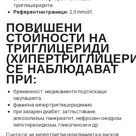
триглицеридите.
Референтни граници:
2,0 mmol/l.
ПОВИШЕНИ
СТОЙНОСТИ НА
ТРИГЛИЦЕРИДИ
(ХИПЕРТРИГЛИЦЕР
СЕ НАБЛЮДАВАТ
ПРИ:
бременност, медикаменти подтискащи
овулацията.
фамилна хипертриглицеридемия.
при захарен диабет, затлъстяване,
алкохолизъм, панкреатит, нефрозен синдром,
хипотиреоидизъм, гликогенози и др.
Счита се,че хипертриглицеридемията е рисков