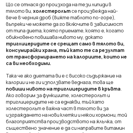
Що се отнася до произхода на тези липиди в
тялото ви,
холестеролът
се произвежда най-
вече в черния дроб (вижте таблото по-горе),
въпреки че можете да го включите в зависимост
от типа диета, която приемате, която е, когато
обикновено повишава нивото му, докато
триглицеридите
се срещат само в тялото ви,
консумирайки храна, тъй като те са резултат
от трансформирането на калориите, които не
са ви необходими.
Така че ако диетата ви е с високо съдържание на
калории и не ги използвате веднага, това ще
повиши нивото на триглицеридите в кръвта
.
Ако говорим за функциите, холестеролът и
триглицеридите не са еднакви, тъй като
холестеролът е важна част в тялото ви за
изграждането на нови клетки и някои хормони, той
благоприятства производството на жлъчка, от
съществено значение е да си направите витамин