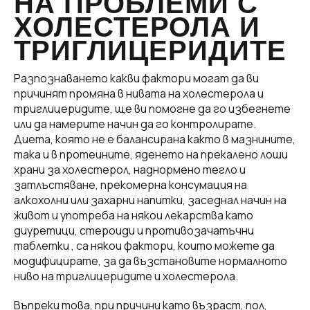
НА ПРОБЛЕМИ С
ХОЛЕСТЕРОЛА И
ТРИГЛИЦЕРИДИТЕ
Разпознаването какви фактори могат да ви
причинят промяна в нивата на холестерола и
триглицеридите, ще ви помогне да го избегнете
или да намерите начин да го контролирате.
Диета, която не е балансирана както в мазнините,
така и в протеините, яденето на прекалено лоши
храни за холестерол, наднормено тегло и
затлъстяване, прекомерна консумация на
алкохолни или захарни напитки, заседнал начин на
живот и употреба на някои лекарства като
диуретици, стероиди и противозачатъчни
таблетки , са някои фактори, които можете да
модифицирате, за да възстановите нормалното
ниво на триглицеридите и холестерола.
Въпреки това, при причини като възраст, пол,