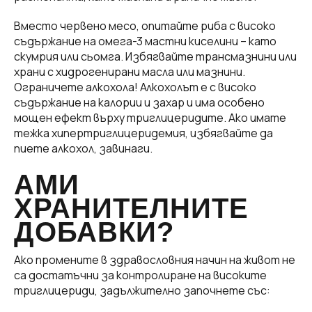
Вместо червено месо, опитайте риба с високо
съдържание на омега-3 мастни киселини – като
скумрия или сьомга. Избягвайте трансмазнини или
храни с хидрогенирани масла или мазнини.
Ограничете алкохола! Алкохолът е с високо
съдържание на калории и захар и има особено
мощен ефект върху триглицеридите. Ако имате
тежка хипертриглицеридемия, избягвайте да
пиете алкохол, завинаги.
АМИ
ХРАНИТЕЛНИТЕ
ДОБАВКИ?
Ако промените в здравословния начин на живот не
са достатъчни за контролиране на високите
триглицериди, задължително започнете със: