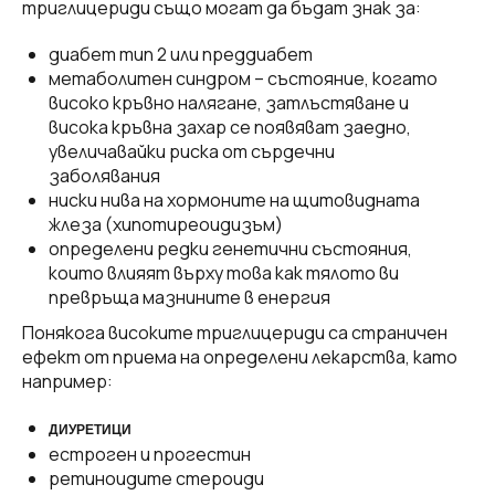
триглицериди също могат да бъдат знак за:
диабет тип 2 или преддиабет
метаболитен синдром – състояние, когато
високо кръвно налягане, затлъстяване и
висока кръвна захар се появяват заедно,
увеличавайки риска от сърдечни
заболявания
ниски нива на хормоните на щитовидната
жлеза (хипотиреоидизъм)
определени редки генетични състояния,
които влияят върху това как тялото ви
превръща мазнините в енергия
Понякога високите триглицериди са страничен
ефект от приема на определени лекарства, като
например:
ДИУРЕТИЦИ
естроген и прогестин
ретиноидите стероиди