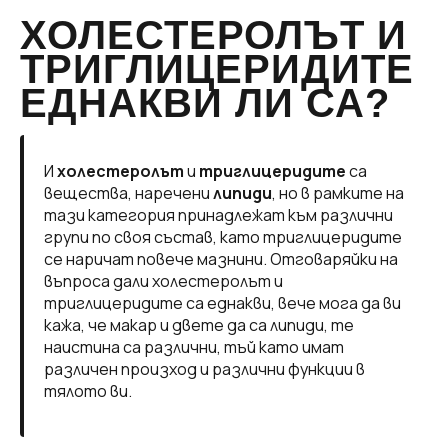
ХОЛЕСТЕРОЛЪТ И
ТРИГЛИЦЕРИДИТЕ
ЕДНАКВИ ЛИ СА?
И
холестеролът
и
триглицеридите
са
вещества, наречени
липиди
, но в рамките на
тази категория принадлежат към различни
групи по своя състав, като триглицеридите
се наричат ​​повече мазнини. Отговаряйки на
въпроса дали холестеролът и
триглицеридите са еднакви, вече мога да ви
кажа, че макар и двете да са липиди, те
наистина са различни, тъй като имат
различен произход и различни функции в
тялото ви.