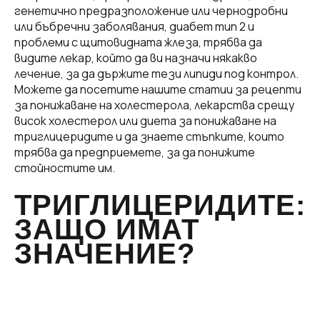
генетично предразположение или чернодробни
или бъбречни заболявания, диабет тип 2 и
проблеми с щитовидната жлеза, трябва да
видите лекар, който да ви назначи някакво
лечение, за да държите тези липиди под контрол.
Можете да посетите нашите статии за рецепти
за понижаване на холестерола, лекарства срещу
висок холестерол или диета за понижаване на
триглицеридите и да знаете стъпките, които
трябва да предприемете, за да понижите
стойностите им.
ТРИГЛИЦЕРИДИТЕ:
ЗАЩО ИМАТ
ЗНАЧЕНИЕ?