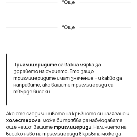
“Още
“Още
Триглицеридите
са важна мярка за
здравето на сърцето. Ето защо
триглицеридите имат значение – и какво да
направите, ако вашите триглицериди са
твърде високи.
Ако сте следили нивото на кръвното си налягане и
холестерола
, може би трябва да наблюдавате
още нещо: вашите
триглицериди
. Наличието на
високо ниво на триглицериди в кръвта може да