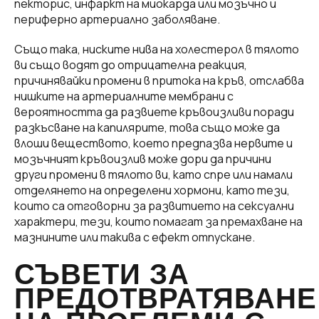
пекторис, инфаркт на миокарда или мозъчно и
периферно артериално заболяване.
Също така, ниските нива на холестерол в тялото
ви също водят до отрицателна реакция,
причинявайки промени в притока на кръв, отслабва
нишките на артериалните мембрани с
вероятността да развиете кръвоизливи поради
разкъсване на капилярите, това също може да
влоши веществото, което предпазва нервите и
мозъчният кръвоизлив може дори да причини
други промени в тялото ви, като спре или намали
отделянето на определени хормони, като тези,
които са отговорни за развитието на сексуални
характери, тези, които помагат за премахване на
мазнините или такива с ефект отпускане.
СЪВЕТИ ЗА
ПРЕДОТВРАТЯВАНЕ