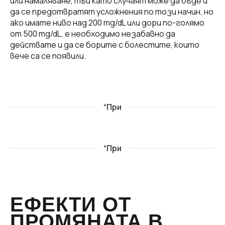
или намаляване, тъй като случаят може да бъде и
да се предотвратят усложнения по този начин, но
ако имате ниво над 200 mg/dL или дори по-голямо
от 500 mg/dL, е необходимо незабавно да
действате и да се борите с болестите, които
вече са се появили.
“При
“При
ЕФЕКТИ ОТ
ПРОМЯНАТА В