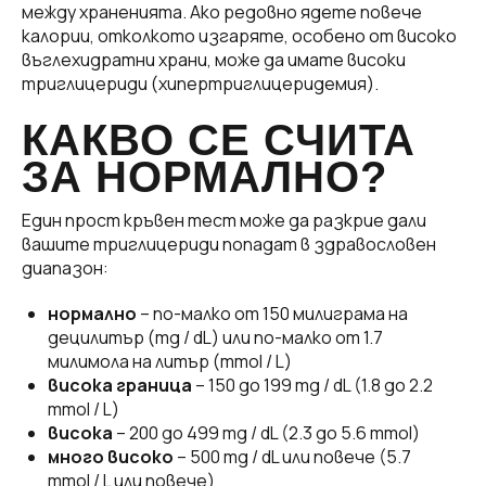
между храненията. Ако редовно ядете повече
калории, отколкото изгаряте, особено от високо
въглехидратни храни, може да имате високи
триглицериди (хипертриглицеридемия).
КАКВО СЕ СЧИТА
ЗА НОРМАЛНО?
Един прост кръвен тест може да разкрие дали
вашите триглицериди попадат в здравословен
диапазон:
нормално
– по-малко от 150 милиграма на
децилитър (mg / dL) или по-малко от 1.7
милимола на литър (mmol / L)
висока граница
– 150 до 199 mg / dL (1.8 до 2.2
mmol / L)
висока
– 200 до 499 mg / dL (2.3 до 5.6 mmol)
много високо
– 500 mg / dL или повече (5.7
mmol / L или повече)