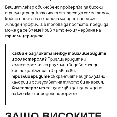
Вашият лекар обикновено проверява за високи
триглицериди като част от тест за холестерол,
който понякога се нарича липиден панел или
липиден профил. Ще трябва да постите, преди да
може да се вземе кръв за точно измерване на
триглицеридите
.
Каква е разликата между триглицеридите
и холестерола?
Триглицеридите и
холестеролът са различни видове липиди,
които циркулират в кръвта ви:
триглицеридите
съхраняват неизползвани
калории и осигуряват на тялото ви енергия.
Холестеролът
се използва за изграждане
на клетки и определени хормони.
ЗАЩО ВИСОКИТЕ