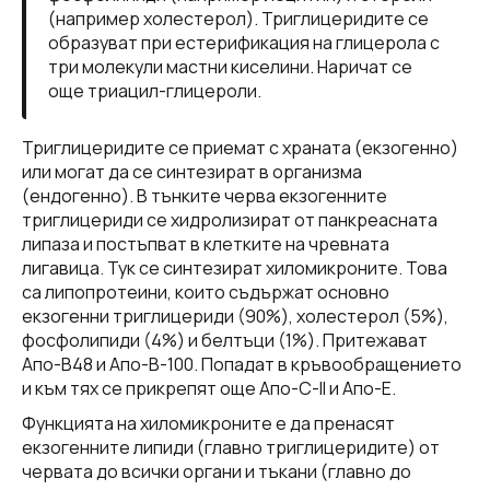
(например холестерол). Триглицеридите се
образуват при естерификация на глицерола с
три молекули мастни киселини. Наричат се
още триацил-глицероли.
Триглицеридите се приемат с храната (екзогенно)
или могат да се синтезират в организма
(ендогенно). В тънките черва екзогенните
триглицериди се хидролизират от панкреасната
липаза и постъпват в клетките на чревната
лигавица. Тук се синтезират хиломикроните. Това
са липопротеини, които съдържат основно
екзогенни триглицериди (90%), холестерол (5%),
фосфолипиди (4%) и белтъци (1%). Притежават
Апо-В48 и Апо-В-100. Попадат в кръвообращението
и към тях се прикрепят още Апо-С-II и Апо-Е.
Функцията на хиломикроните е да пренасят
екзогенните липиди (главно триглицеридите) от
червата до всички органи и тъкани (главно до