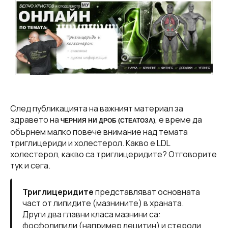
След публикацията на важният материал за
здравето на
, е време да
ЧЕРНИЯ НИ ДРОБ (СТЕАТОЗА)
обърнем малко повече внимание над темата
триглицериди и холестерол. Какво е LDL
холестерол, какво са триглицеридите? Отговорите
тук и сега.
Триглицеридите
представляват основната
част от липидите (мазнините) в храната.
Други два главни класа мазнини са:
фосфолипиди (например лецитин) и стероли