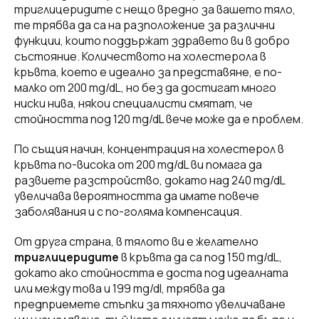
триглицеридите с нещо вредно за вашето тяло,
те трябва да са на разположение за различни
функции, които поддържат здравето ви в добро
състояние. Количеството на холестерола в
кръвта, което е идеално за представяне, е по-
малко от 200 mg/dL, но без да достигат много
ниски нива, някои специалисти смятат, че
стойността под 120 mg/dL вече може да е проблем.
По същия начин, концентрация на холестерол в
кръвта по-висока от 200 mg/dL ви помага да
развиете разстройство, докато над 240 mg/dL
увеличава вероятността да имате повече
заболявания и с по-голяма компенсация.
От друга страна, в тялото ви е желателно
триглицеридите
в кръвта да са под 150 mg/dL,
докато ако стойността е доста под идеалната
или между това и 199 mg/dl, трябва да
предприемете стъпки за тяхното увеличаване