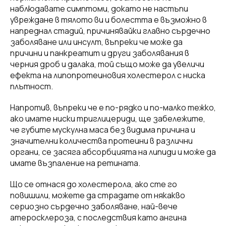
наблюдавате симптоми, докато не настъпи
увреждане в тялото ви и болестта е възможно в
напреднал стадий, причинявайки главно сърдечно
заболяване или инсулт, въпреки че може да
причини и панкреатит и други заболявания в
черния дроб и далака, той също може да увеличи
ефекта на липопротеиновия холестерол с ниска
плътност.
Напротив, въпреки че е по-рядко и по-малко тежко,
ако имате ниски триглицериди, ще забележите,
че губите мускулна маса без видима причина и
значителни количества протеини в различни
органи, се засяга абсорбцията на липиди и може да
имате възпаление на ретината.
Що се отнася до холестерола, ако сте го
повишили, можете да страдате от някакво
сериозно сърдечно заболяване, най-вече
атеросклероза, с последствия като ангина