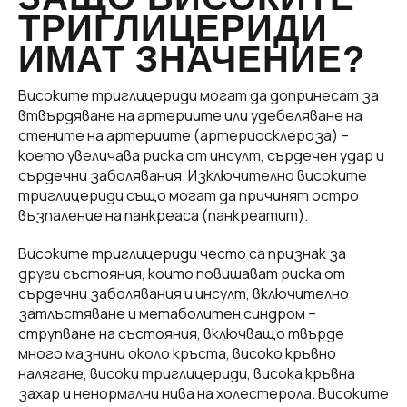
ТРИГЛИЦЕРИДИ
ИМАТ ЗНАЧЕНИЕ?
Високите триглицериди могат да допринесат за
втвърдяване на артериите или удебеляване на
стените на артериите (артериосклероза) –
което увеличава риска от инсулт, сърдечен удар и
сърдечни заболявания. Изключително високите
триглицериди също могат да причинят остро
възпаление на панкреаса (панкреатит).
Високите триглицериди често са признак за
други състояния, които повишават риска от
сърдечни заболявания и инсулт, включително
затлъстяване и метаболитен синдром –
струпване на състояния, включващо твърде
много мазнини около кръста, високо кръвно
налягане, високи триглицериди, висока кръвна
захар и ненормални нива на холестерола. Високите