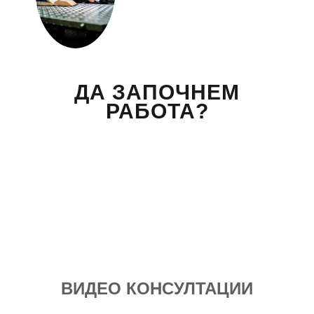
ДА ЗАПОЧНЕМ
РАБОТА?
Вече над 20 години помагам индивидуално на
моите клиенти с цели и нужди, като магистър
по биология. Запознай се със стила ми на
работа и те очаквам на видео консултация, с
мен, от където започва и твоят процес - този
на промяната!
ВИДЕО КОНСУЛТАЦИИ