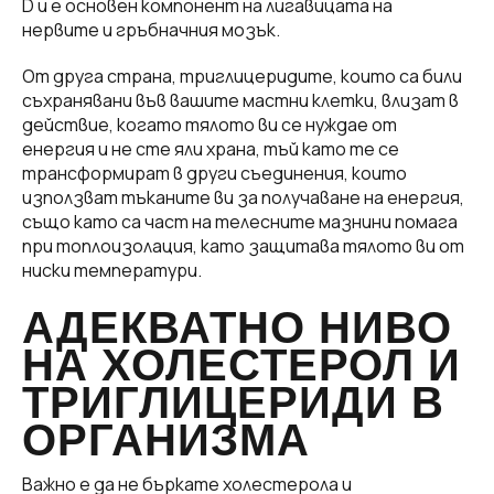
D и е основен компонент на лигавицата на
нервите и гръбначния мозък.
От друга страна, триглицеридите, които са били
съхранявани във вашите мастни клетки, влизат в
действие, когато тялото ви се нуждае от
енергия и не сте яли храна, тъй като те се
трансформират в други съединения, които
използват тъканите ви за получаване на енергия,
също като са част на телесните мазнини помага
при топлоизолация, като защитава тялото ви от
ниски температури.
АДЕКВАТНО НИВО
НА ХОЛЕСТЕРОЛ И
ТРИГЛИЦЕРИДИ В
ОРГАНИЗМА
Важно е да не бъркате холестерола и