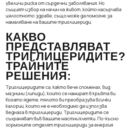
увеличи риска от сърдечни заболявания. Но
същият избор на начин на живот, който насърчава
цялостното здраве, също може да помогне за
намаляване на вашите триглицериди.
КАКВО
ПРЕДСТАВЛЯВАТ
ТРИГЛИЦЕРИДИТЕ?
ТРАЙНИТЕ
РЕШЕНИЯ:
Триглицеридите са, както вече споменах, вид
мазнини (липиди), които се намират в кръвта ви.
Когато ядете, тялото ви преобразува всички
калории, които не е необходимо да използва
веднага в триглицериди. Триглицеридите се
съхраняват във вашите мастни клетки. По-късно
хормоните отделят триглицериди за енергия