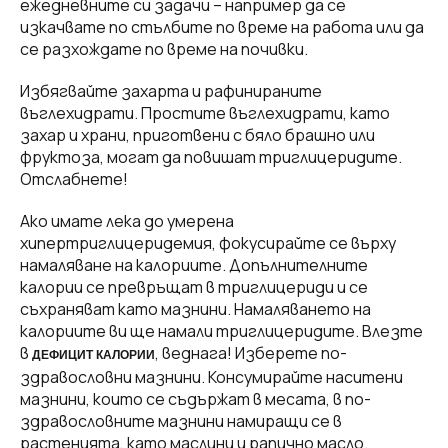
ежедневните си задачи – например да се
изкачвате по стълбите по време на работа или да
се разхождате по време на почивки.
Избягвайте захарта и рафинираните
въглехидрати. Простите въглехидрати, като
захар и храни, приготвени с бяло брашно или
фруктоза, могат да повишат триглицеридите.
Отслабнете!
Ако имате лека до умерена
хипертриглицеридемия, фокусирайте се върху
намаляване на калориите. Допълнителните
калории се превръщат в триглицериди и се
съхраняват като мазнини. Намаляването на
калориите ви ще намали триглицеридите. Влезте
в
, веднага! Изберете по-
ДЕФИЦИТ КАЛОРИИ
здравословни мазнини. Консумирайте наситени
мазнини, които се съдържат в месата, в по-
здравословните мазнини намиращи се в
растенията, като маслини и рапично масло.