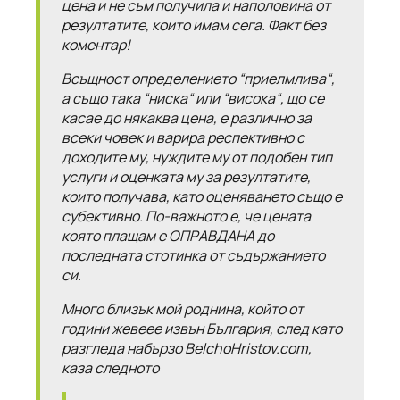
цена и не съм получила и наполовина от
резултатите, които имам сега. Факт без
коментар!
Всъщност определението “приелмлива“,
а също така “ниска“ или “висока“, що се
касае до някаква цена, е различно за
всеки човек и варира респективно с
доходите му, нуждите му от подобен тип
услуги и оценката му за резултатите,
които получава, като оценяването също е
субективно. По-важното е, че цената
която плащам е ОПРАВДАНА до
последната стотинка от съдържанието
си.
Много близък мой роднина, който от
години жевеее извън България, след като
разгледа набързо
BelchoHristov.com
,
каза следното