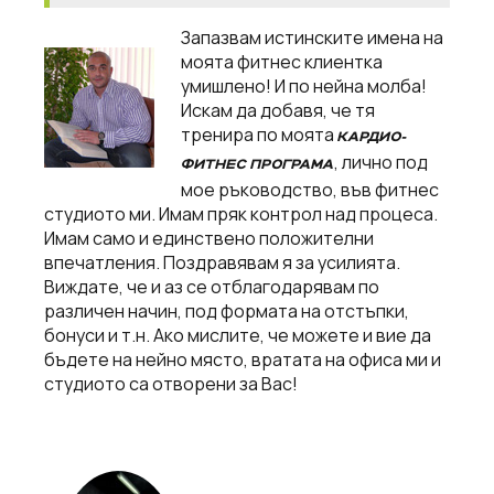
Запазвам истинските имена на
моята фитнес клиентка
умишлено! И по нейна молба!
Искам да добавя, че тя
тренира по моята
КАРДИО-
, лично под
ФИТНЕС ПРОГРАМА
мое ръководство, във фитнес
студиото ми. Имам пряк контрол над процеса.
Имам само и единствено положителни
впечатления. Поздравявам я за усилията.
Виждате, че и аз се отблагодарявам по
различен начин, под формата на отстъпки,
бонуси и т.н. Ако мислите, че можете и вие да
бъдете на нейно място, вратата на офиса ми и
студиото са отворени за Вас!