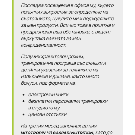
Последва посещение в офиса му, където
попълних въпросник за определяне на
състоянието, нуждите ми и подходяшите
за мен продукти. Всичко това в приятна и
предразполагаща обстановка, с акцент
върху така важната за мен
конфиденциалност.
Получих хранителен режим,
тренировъчна програма със снимки и
детйлни указания за техниките на
изпълнение и дишане, както много
бонуси, под формата на:
електронни книги
безплатни персонални тренировки
в студиото му
ценови отстъпки
На третия месец започнах да пия
на
, като до
MITOTROPIN
GASPARI NUTRITION