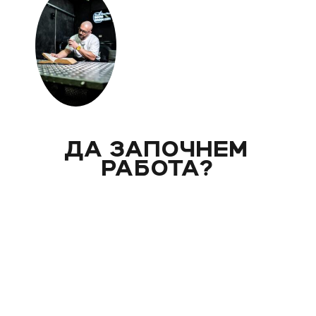
ДА ЗАПОЧНЕМ
РАБОТА?
Вече над 20 години помагам индивидуално на
моите клиенти с цели и нужди, като магистър
по биология. Запознай се със стила ми на
работа и те очаквам на видео консултация, с
мен, от където започва и твоят процес - този
на промяната!