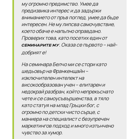
му огромно предимство. Умее да
предизвика интерес и да задържи
вниманието от пръв поглед, умее да бъде
интересен. Не му липсва самочувствие,
което обаче е напълно оправдано.
Проверих това, като посетих един от
. Оказа се първото – най-
СЕМИНАРИТЕ МУ
добрият е!
На семинара Белчо ми се стори като
шедьовър на Франкенщайн –
изключителен интелект на
високообразован учен – елитарен и
недокрай разбран, който непрекъснато
чете и се самоусъвършенства, в тяло
като статуя на млад Гръцки бог, с
огромно по детски чисто сърце, с
маниера на специалист с безупречен
маркетингов подход и много изтънчено
чувство за хумор.