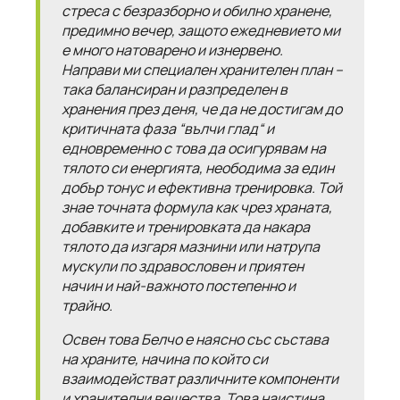
стреса с безразборно и обилно хранене,
предимно вечер, защото ежедневието ми
е много натоварено и изнервено.
Направи ми специален хранителен план –
така балансиран и разпределен в
хранения през деня, че да не достигам до
критичната фаза “вълчи глад“ и
едновременно с това да осигурявам на
тялото си енергията, неободима за един
добър тонус и ефективна тренировка. Той
знае точната формула как чрез храната,
добавките и тренировката да накара
тялото да изгаря мазнини или натрупа
мускули по здравословен и приятен
начин и най-важното постепенно и
трайно.
Освен това Белчо е наясно със състава
на храните, начина по който си
взаимодействат различните компоненти
и хранителни вещества. Това наистина