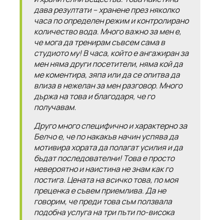
дава резултати – хранене през няколко
часа по определен режим и контролирано
количество вода. Много важно за мен е,
че мога да тренирам съвсем сама в
студиото му! В часа, който е ангажиран за
мен няма други посетители, няма кой да
ме коментира, зяпа или да се опитва да
влиза в нежелан за мен разговор. Много
държа на това и благодаря, че го
получавам.
Друго много специфично и характерно за
Белчо е, че по накакъв начин успява да
мотивира хората да полагат усилия и да
бъдат последователни! Това е просто
невероятно и наистина не знам как го
постига. Цената на всичко това, по моя
преценка е съвем приемлива. Да не
говорим, че преди това съм ползвала
подобна услуга на три пъти по-висока