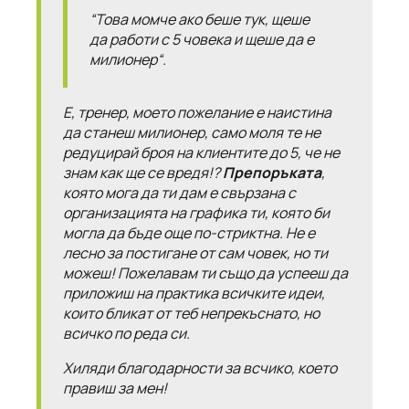
“Това момче ако беше тук, щеше
да работи с 5 човека и щеше да е
милионер“.
Е, тренер, моето пожелание е наистина
да станеш милионер, само моля те не
редуцирай броя на клиентите до 5, че не
знам как ще се вредя!?
Препоръката
,
която мога да ти дам е свързана с
организацията на графика ти, която би
могла да бъде още по-стриктна. Не е
лесно за постигане от сам човек, но ти
можеш! Пожелавам ти също да успееш да
приложиш на практика всичките идеи,
които бликат от теб непрекъснато, но
всичко по реда си.
Хиляди благодарности за всчико, което
правиш за мен!