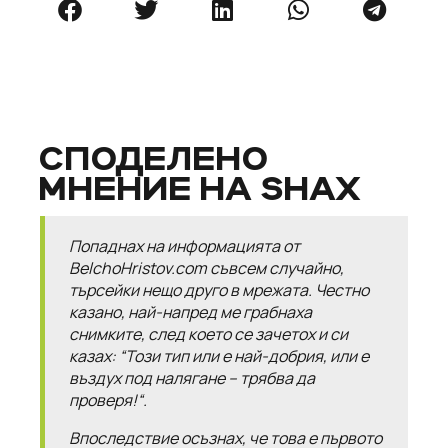
СПОДЕЛЕНО
МНЕНИЕ НА SHAX
Попаднах на информацията от
BelchoHristov.com
съвсем случайно,
търсейки нещо друго в мрежата. Честно
казано, най-напред ме грабнаха
снимките, след което се зачетох и си
казах:
“Този тип или е най-добрия, или е
въздух под налягане – трябва да
проверя!“
.
Впоследствие осъзнах, че това е първото