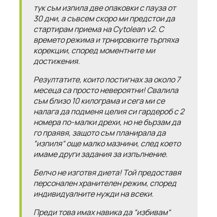
тук съм изпила две опаковки с пауза от
30 дни, а съвсем скоро ми предстои да
стартирам приема на Cytolean v2. С
времето режима и трнировките търпяха
корекции, според моментните ми
достижения.
Резултатите, които постигнах за около 7
месеца са просто невероятни! Свалила
съм близо 10 килограма и сега ми се
налага да подменя целия си гардероб с 2
номера по-малки дрехи, но не бързам да
го праявя, защото съм планирала да
“изпиля“ още малко мазнини, след което
имаме други задания за изпълнение.
Белчо не изготвя диета! Той предоставя
персонален хранителен режим, според
индивидуалните нужди на всеки.
Преди това имах навика да “избивам“