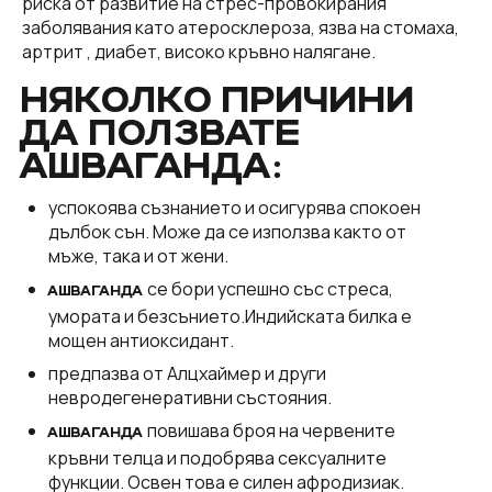
риска от развитие на стрес-провокирания
заболявания като атеросклероза, язва на стомаха,
артрит , диабет, високо кръвно налягане.
НЯКОЛКО ПРИЧИНИ
ДА ПОЛЗВАТЕ
АШВАГАНДА:
успокоява съзнанието и осигурява спокоен
дълбок сън. Може да се използва както от
мъже, така и от жени.
се бори успешно със стреса,
АШВАГАНДА
умората и безсънието.Индийската билка е
мощен антиоксидант.
предпазва от Алцхаймер и други
невродегенеративни състояния.
повишава броя на червените
АШВАГАНДА
кръвни телца и подобрява сексуалните
функции. Освен това е силен афродизиак.