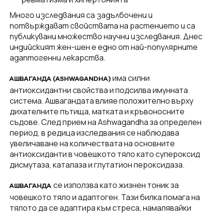
Много изследвания са задълбочени и
потвърждават свойствата на растението и са
публикувани множество научни изследвания. Днес
индийският жен-шен е едно от най-популярните
адаптогенни лекарства.
има силни
АШВАГАНДА (ASHWAGANDHA)
антиоксидантни свойства и подсилва имунната
система. Ашвагандата влияе положително върху
дихателните пътища, матката и кръвоносните
съдове. След прием на Ashwagandha за определен
период, в редица изследвания се наблюдава
увеличаване на количествата на основните
антиоксиданти в човешкото тяло като супероксид
дисмутаза, каталаза и глутатион пероксидаза.
се използва като жизнен тоник за
АШВАГАНДА
човешкото тяло и адаптоген. Тази билка помага на
тялото да се адаптира към стреса, намалявайки