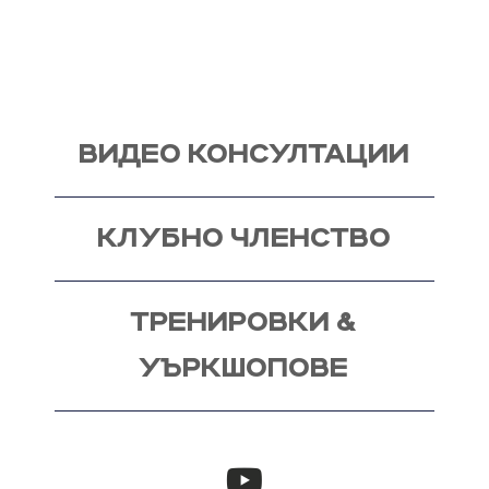
мен, от където започва и твоят процес - този
на промяната!
ВИДЕО КОНСУЛТАЦИИ
КЛУБНО ЧЛЕНСТВО
ТРЕНИРОВКИ &
УЪРКШОПОВЕ