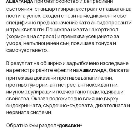
при безпокойство и депресивни
АШВАГАНДА
състояния: стандартизиран екстракт от ашваганда
постига успех, сходен с този на медикаменти със
специфично предназначение като антидепресанти
и транквиланти. Понижава нивата на кортизол
(хормона на стреса) и премахва усещането за
умора, непълноценен сън, повишава тонуса и
самочувствието.
В резултат на обширно и задълбочено изследване
на регистрираните ефекти на
, билката
АШВАГАНДА
притежава доказани противовъзпалителни,
противотуморни, антистрес, антиоксидантни,
имуномодулиращи и подчертано подмладяващи
свойства. Оказва положително влияние върху
ендокринната, сърдечно-съдовата, дихателната и
нервната системи.
Обратно към раздел
“ДОБАВКИ“