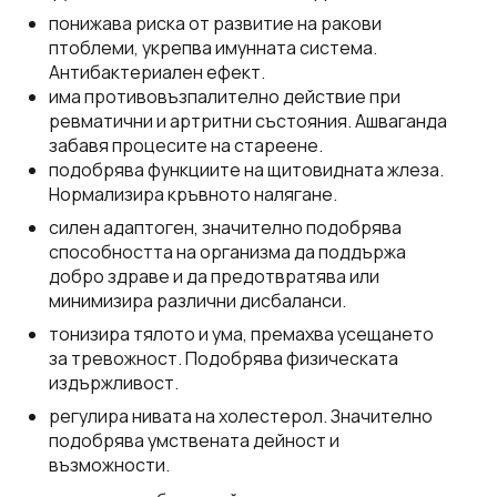
понижава риска от развитие на ракови
птоблеми, укрепва имунната система.
Антибактериален ефект.
има противовъзпалително действие при
ревматични и артритни състояния. Ашваганда
забавя процесите на стареене.
подобрява функциите на щитовидната жлеза.
Нормализира кръвното налягане.
силен адаптоген, значително подобрява
способността на организма да поддържа
добро здраве и да предотвратява или
минимизира различни дисбаланси.
тонизира тялото и ума, премахва усещането
за тревожност. Подобрява физическата
издържливост.
регулира нивата на холестерол. Значително
подобрява умствената дейност и
възможности.