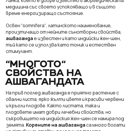
Ланка, което е добре известно в аюрведическата
медицина със своето успокояващо и в същото
време енергизиращо състояние.
Освен “somnifera“, латинското наименование,
произтичащо от нейните сънотворни свойства,
ашваганда
е известен и като индийски жен-шен,
тъй като се използва като тоник и естествен
стимулант.
“МНОГОТО“
СВОЙСТВА НА
АШВАГАНДАТА
На пръв поглед ашваганда е приятно растение с
овални листа, ярко жълти цветя и красиви червени
и кръгли плодове. Както листата, така и
плодовете имат добри лечебни свойства, но
съкровището на индийския жен-шен се намира под
земята.
Корените на ашваганда
са много богати