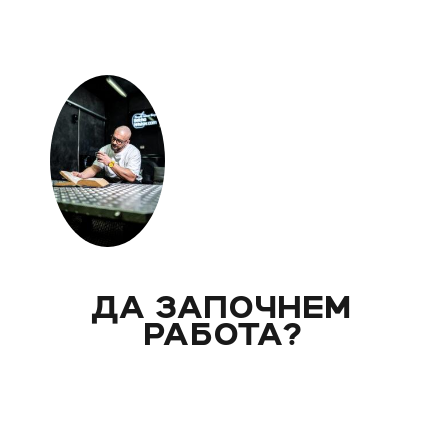
ДА ЗАПОЧНЕМ
РАБОТА?
Вече над 20 години помагам индивидуално на
моите клиенти с цели и нужди, като магистър
по биология. Запознай се със стила ми на
работа и те очаквам на видео консултация, с