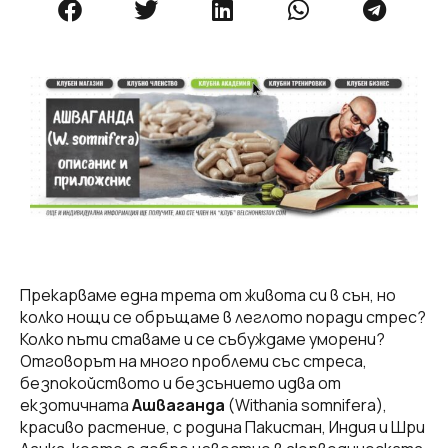
Прекарваме една трета от живота си в сън, но
колко нощи се обръщаме в леглото поради стрес?
Колко пъти ставаме и се събуждаме уморени?
Отговорът на много проблеми със стреса,
безпокойството и безсънието идва от
екзотичната
Ашваганда
(Withania somnifera),
красиво растение, с родина Пакистан, Индия и Шри