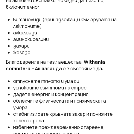
на активни съставки, полезни за тялото,
включително:
витанолиди (принадлежащи към групата на
лактоните)
алкалоиди
аминокиселини
захари
желязо
Благодарение на тези вещества,
Withania
somnifera – Ашваганда
е в състояние да:
отпуснете тялото и ума си
успокоите симптоми на стрес
дадете енергия и концентрация
облекчите физическата и психическата
умора
стабилизирате кръвната захар и понижите
холестерола
избегнете преждевременно стареене,
ревматизма и хипертонията