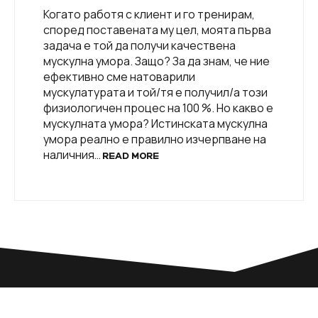
Когато работя с клиент и го тренирам,
според поставената му цел, моята първа
задача е той да получи качествена
мускулна умора. Защо? За да знам, че ние
ефективно сме натоварили
мускулатурата и той/тя е получил/а този
физиологичен процес на 100 %. Но какво е
мускулната умора? Истинската мускулна
умора реално е правилно изчерпване на
наличния…
READ MORE