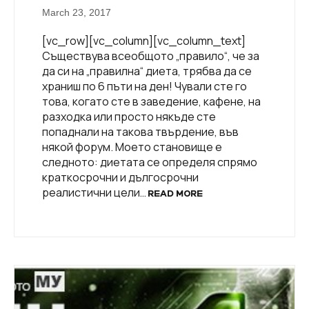
March 23, 2017
[vc_row][vc_column][vc_column_text]
Съществува всеобщото „правило“, че за
да си на „правилна“ диета, трябва да се
храниш по 6 пъти на ден! Чували сте го
това, когато сте в заведение, кафене, на
разходка или просто някъде сте
попаднали на такова твърдение, във
някой форум. Моето становище е
следното: диетата се определя спрямо
краткосрочни и дългосрочни
реалистични цели…
READ MORE