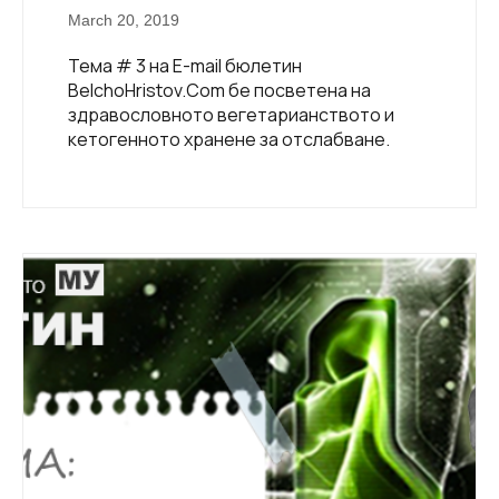
March 20, 2019
Тема # 3 на E-mail бюлетин
BelchoHristov.Com бе посветена на
здравословното вегетарианството и
кетогенното хранене за отслабване.