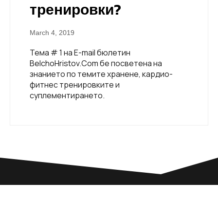
тренировки?
March 4, 2019
Тема # 1 на E-mail бюлетин
BelchoHristov.Com бе посветена на
знанието по темите хранене, кардио-
фитнес тренировките и
суплементирането.