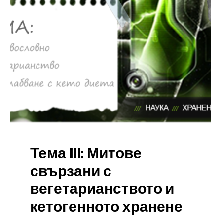
Тема III: Митове
свързани с
вегетарианството и
кетогенното хранене