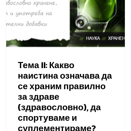
Тема II: Какво
наистина означава да
се храним правилно
за здраве
(здравословно), да
спортуваме и
суплементираме?