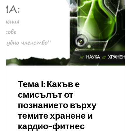
Тема I: Какъв е
смисълът от
познанието върху
темите хранене и
кардио-фитнес