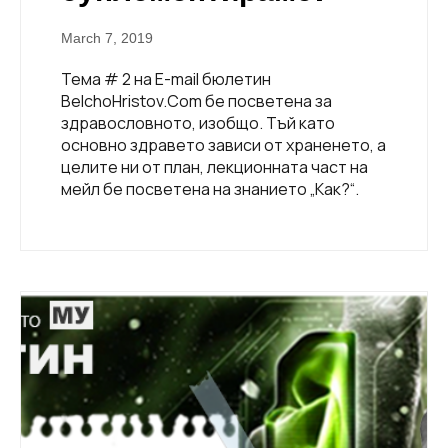
March 7, 2019
Тема # 2 на E-mail бюлетин
BelchoHristov.Com бе посветена за
здравословното, изобщо. Тъй като
основно здравето зависи от храненето, а
целите ни от план, лекционната част на
мейл бе посветена на знанието „Как?“.