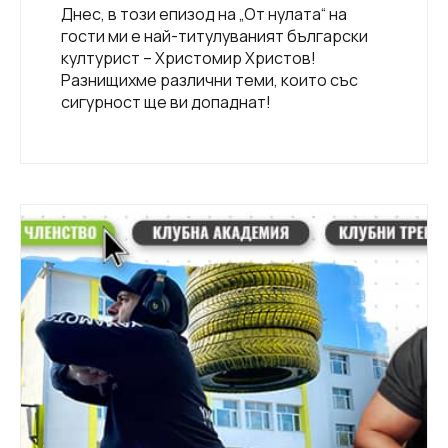
Днес, в този епизод на „От нулата“ на
гости ми е най-титулуваният български
културист – Христомир Христов!
Разнищихме различни теми, които със
сигурност ще ви допаднат!