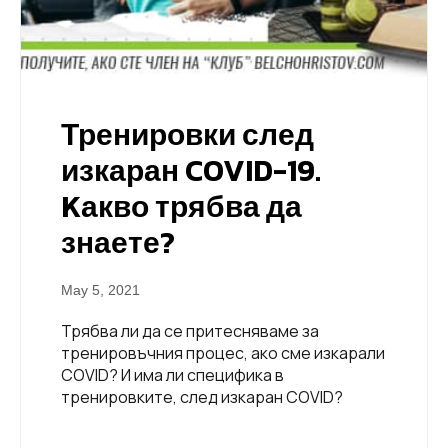
Тренировки след
изкаран COVID-19.
Kакво трябва да
знаете?
May 5, 2021
Трябва ли да се притесняваме за
тренировъчния процес, ако сме изкарали
COVID? И има ли специфика в
тренировките, след изкаран COVID?