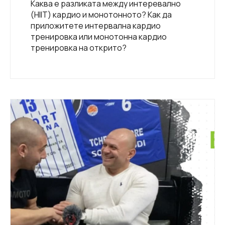
Каква е разликата между интеревално
(HIIT) кардио и монотонното? Как да
приложитете интервална кардио
тренировка или монотонна кардио
тренировка на открито?