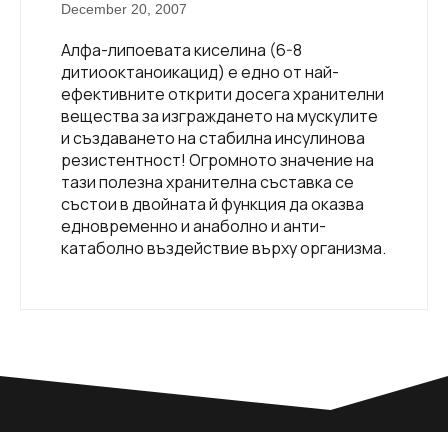
December 20, 2007
Алфа-липоевата киселина (6-8
дитиооктаноикацид) е едно от най-
ефективните открити досега хранителни
вещества за изграждането на мускулите
и създаването на стабилна инсулинова
резистентност! Огромното значение на
тази полезна хранителна съставка се
състои в двойната й функция да оказва
едновременно и анаболно и анти-
катаболно въздействие върху организма.