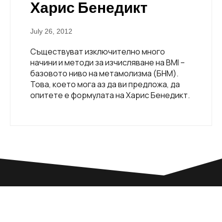
Харис Бенедикт
July 26, 2012
Съществуват изключително много
начини и методи за изчисляване на BMI –
базовото ниво на метамолизма (БНМ).
Това, което мога аз да ви предложа, да
опитете е формулата на Харис Бенедикт.