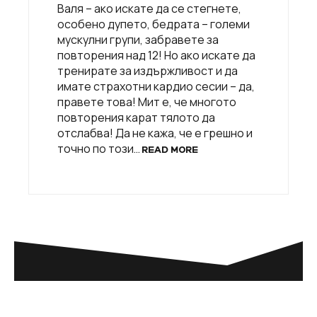
Валя – ако искате да се стегнете,
особено дупето, бедрата – големи
мускулни групи, забравете за
повторения над 12! Но ако искате да
тренирате за издържливост и да
имате страхотни кардио сесии – да,
правете това! Мит е, че многото
повторения карат тялото да
отслабва! Да не кажа, че е грешно и
точно по този…
READ MORE