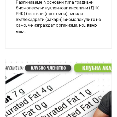
Различаваме 4 основни типа градивни
биомолекули: нуклеинови киселини (ДНК,
РНК) белтъци (протеини) липиди
въглехидрати (захари) Биомолекулите не
само, че изграждат организма, но…
READ
MORE