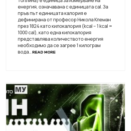
топлина) е единица за измерване на
енергия, означавана с единицата cal. За
пръв път единицата калория е
дефинирана от професор Никола Клеман
през 1824 като килокалория (kcal – 1 kcal =
1000 cal), като една килокалория
представлява количеството енергия
необходимо да се загрее 1 килограм
вода…
READ MORE