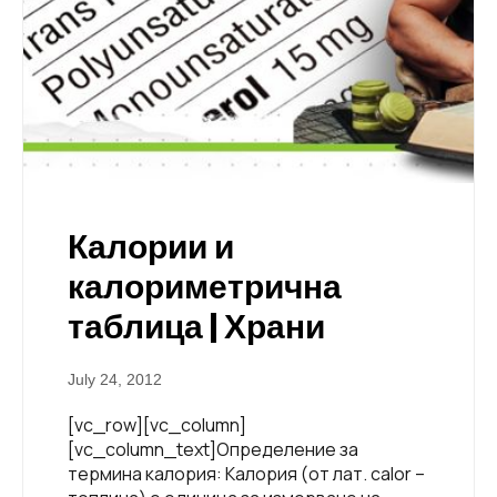
Калории и
калориметрична
таблица | Храни
July 24, 2012
[vc_row][vc_column]
[vc_column_text]Определение за
термина калория: Калория (от лат. calor –