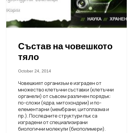
Състав на човешкото
тяло
October 24, 2014
Човешкият организъм е изграден от
множество клетъчни съставки (клетъчни
органели) от съвсем различен порядък:
по-сложи (ядра, митохондрии) и по-
елементарни (мембрани, цитоплазма и
пр.). Последните структури пък са
изградени от специализирани
биологични молекули (биополимери).