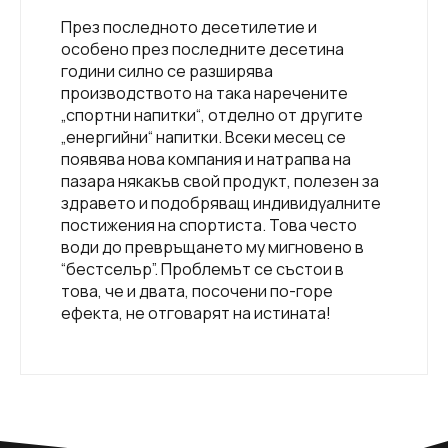
През последното десетилетие и
особено през последните десетина
години силно се разширява
производството на така наречените
„спортни напитки“, отделно от другите
„енергийни“ напитки. Всеки месец се
появява нова компания и натрапва на
пазара някакъв свой продукт, полезен за
здравето и подобряващ индивидуалните
постижения на спортиста. Това често
води до превръщането му мигновено в
“бестселър”. Проблемът се състои в
това, че и двата, посочени по-горе
ефекта, не отговарят на истината!