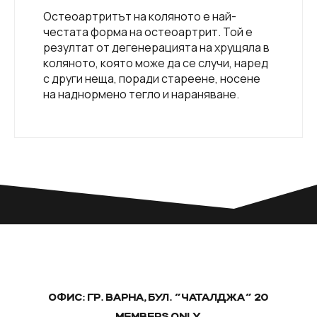
Остеоартритът на коляното е най-
честата форма на остеоартрит. Той е
резултат от дегенерацията на хрущяла в
коляното, която може да се случи, наред
с други неща, поради стареене, носене
на наднормено тегло и нараняване.
ОФИС: ГР. ВАРНА, БУЛ. "ЧАТАЛДЖА" 20
MEMBERS ONLY