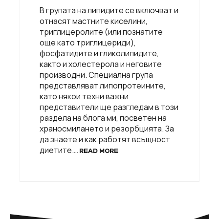
В групата на липидите се включват и
отнасят мастните киселини,
триглицеролите (или познатите
още като триглицериди),
фосфатидите и гликолипидите,
както и холестерола и неговите
производни. Специална група
представляват липопротеините,
като някои техни важни
представители ще разгледам в този
раздела на блога ми, посветен на
храносмилането и резорбцията. За
да знаете и как работят всъщност
диетите.…
READ MORE