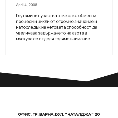
April 4, 2008
Глутаминът участва в няколко обменни
процеси и цикли от огромно значение и
напоследък на неговата способност да
увеличава задържането на азота в
мускула се отделя голямо внимание.
ОФИС: ГР. ВАРНА, БУЛ. "ЧАТАЛДЖА" 20