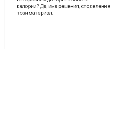
калории? Да, има решения, споделени в
този материал.