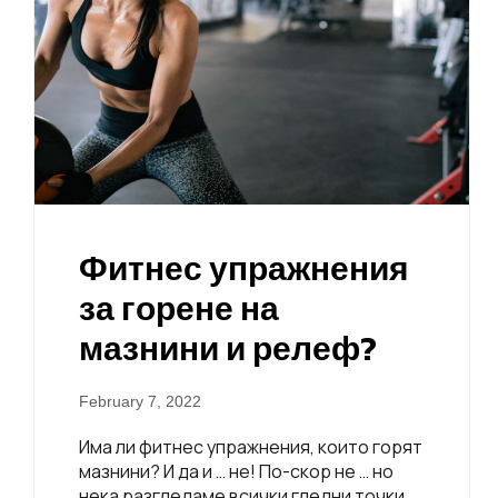
Фитнес упражнения
за горене на
мазнини и релеф?
February 7, 2022
Има ли фитнес упражнения, които горят
мазнини? И да и … не! По-скор не … но
нека разгледаме всички гледни точки,