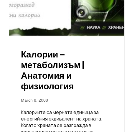
Калории –
метаболизъм |
Анатомия и
физиология
March 8, 2008
Калориите са мерната единица за
енергийния еквивалент на храната.
Когато храната се разгражда в
храносмилателната система за