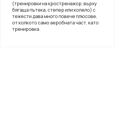
(тренировки на кростренажор, върху
бягаща пътека, степер или колело) с
тежести дава много повече плюсове,
от колкото само аеробната част, като
тренировка.