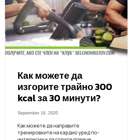
Как можете да
изгорите трайно 300
kcal за 30 минути?
September 16, 2020
Как можете да направите
тренировките на кардио уред по-
интересни и да горите повече