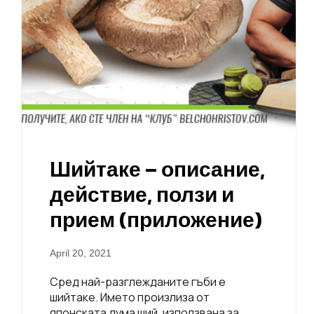
Шийтаке – описание,
действие, ползи и
прием (приложение)
April 20, 2021
Сред най-разглежданите гъби е
шийтаке. Името произлиза от
японската дума ший, използвана за