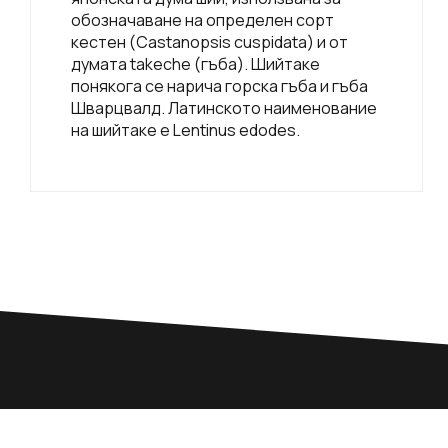
обозначаване на определен сорт
кестен (Castanopsis cuspidata) и от
думата takeche (гъба). Шийтаке
понякога се нарича горска гъба и гъба
Шварцвалд. Латинското наименование
на шийтаке е Lentinus edodes.