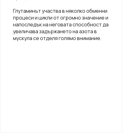
Глутаминът участва в няколко обменни
процеси и цикли от огромно значение и
напоследък на неговата способност да
увеличава задържането на азота в
мускула се отделя голямо внимание.