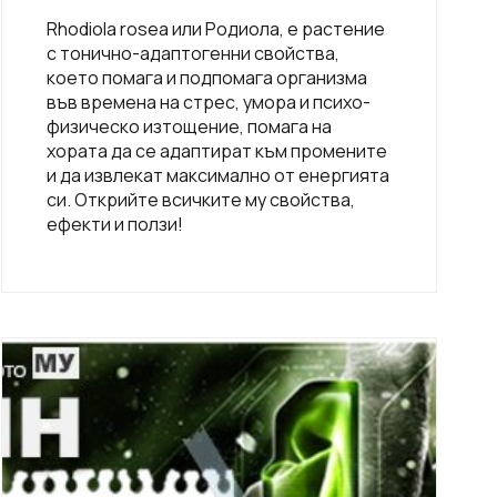
Rhodiola rosea или Родиола, е растение
с тонично-адаптогенни свойства,
което помага и подпомага организма
във времена на стрес, умора и психо-
физическо изтощение, помага на
хората да се адаптират към промените
и да извлекат максимално от енергията
си. Открийте всичките му свойства,
ефекти и ползи!