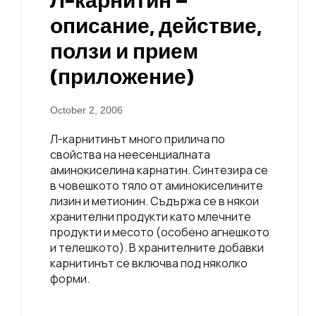
Л-карнитин –
описание, действие,
ползи и прием
(приложение)
October 2, 2006
Л-карнитинът много прилича по
свойства на неесенциалната
аминокиселина карнатин. Синтезира се
в човешкото тяло от аминокиселините
лизин и метионин. Съдържа се в някои
хранителни продукти като млечните
продукти и месото (особено агнешкото
и телешкото). В хранителните добавки
карнитинът се включва под няколко
форми.