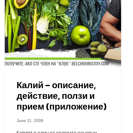
Калий – описание,
действие, ползи и
прием (приложение)
June 11, 2008
Калият е един от седемте основни