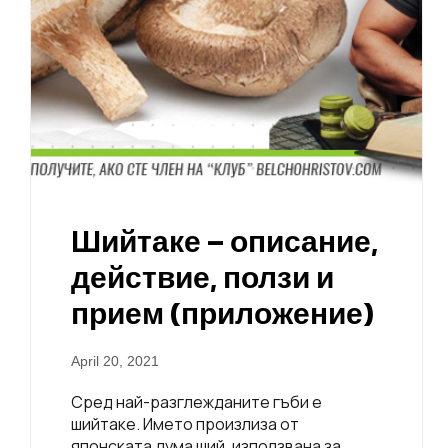
Шийтаке – описание,
действие, ползи и
прием (приложение)
April 20, 2021
Сред най-разглежданите гъби е
шийтаке. Името произлиза от
японската дума ший, използвана за