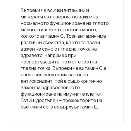
Въпреки че всички витамини и
минерали са невероятно важни за
нормалното функциониране на тялото,
малцина изпъкват толкова много,
колкото витамин С. Този витамин има
различни свойства, което го прави
важен не само от гледна точка на
здравето, например при
неспортуващите, но и от спортна
гледна точка. Въпреки че витамин С е
спечелил репутация на силен
антиоксидант, той е също критично
важен за здравословното
функциониране на имунните клетки!
Евтин, достъпен – прожекторите на
светлини сега са върху витамин Ц.