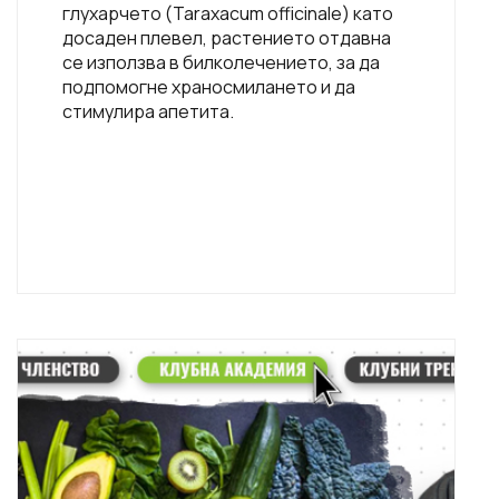
глухарчето (Taraxacum officinale) като
досаден плевел, растението отдавна
се използва в билколечението, за да
подпомогне храносмилането и да
стимулира апетита.