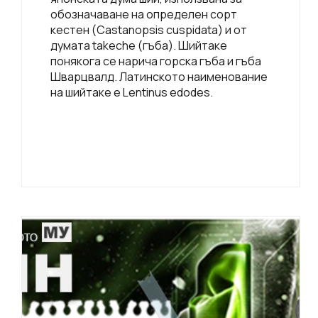
обозначаване на определен сорт
кестен (Castanopsis cuspidata) и от
думата takeche (гъба). Шийтаке
понякога се нарича горска гъба и гъба
Шварцвалд. Латинското наименование
на шийтаке е Lentinus edodes.