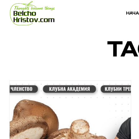
НАЧ
TA