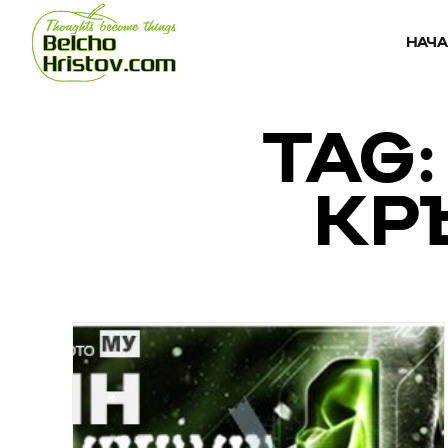
НАЧ
TAG
КР