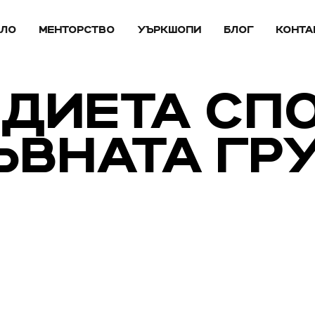
АЛО
МЕНТОРСТВО
УЪРКШОПИ
БЛОГ
КОНТА
: ДИЕТА СП
ЪВНАТА ГР