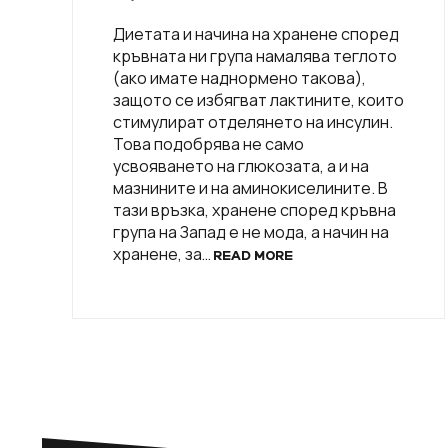
Диетата и начина на хранене според
кръвната ни група намалява теглото
(ако имате наднормено такова),
защото се избягват лактините, които
стимулират отделянето на инсулин.
Това подобрява не само
усвояването на глюкозата, а и на
мазнините и на аминокиселините. В
тази връзка, хранене според кръвна
група на Запад е не мода, а начин на
хранене, за…
READ MORE