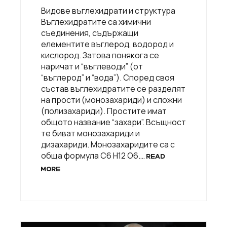
Видове въглехидрати и структура
Въглехидратите са химични
съединения, съдържащи
елементите въглерод, водород и
кислород. Затова понякога се
наричат и “въглеводи” (от
“въглерод” и “вода”). Според своя
състав въглехидратите се разделят
на прости (монозахариди) и сложни
(полизахариди). Простите имат
общото название “захари”. Всъщност
те биват монозахариди и
дизахариди. Монозахаридите са с
обща формула С6 Н12 О6.…
READ
MORE