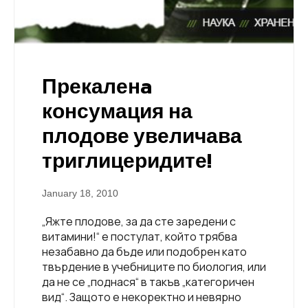
Прекаленa
консумация на
плодове увеличава
триглицеридите!
January 18, 2010
„Яжте плодове, за да сте заредени с
витамини!“ е постулат, който трябва
незабавно да бъде или подобрен като
твърдение в учебниците по биология, или
да не се „поднася“ в такъв „категоричен
вид“. Защото е некоректно и невярно