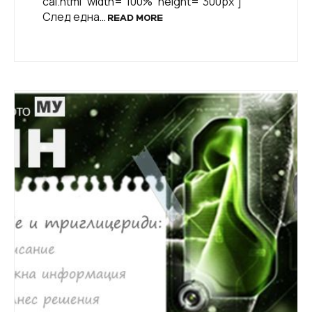
cal.html“ width=“100%“ height=“300px“]
След една…
READ MORE