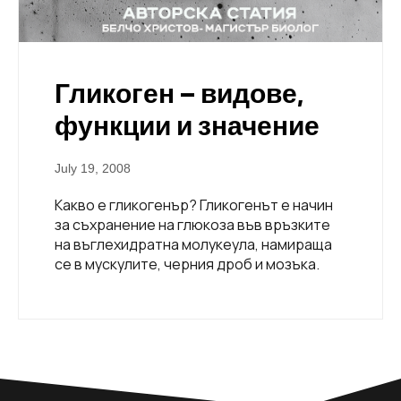
Гликоген – видове,
функции и значение
July 19, 2008
Какво е гликогенър? Гликогенът е начин
за съхранение на глюкоза във връзките
на въглехидратна молукеула, намираща
се в мускулите, черния дроб и мозъка.