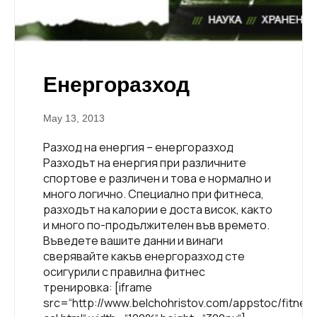
Енергоразход
May 13, 2013
Разход на енергия – енергоразход
Разходът на енергия при различните
спортове е различен и това е нормално и
много логично. Специално при фитнеса,
разходът на калории е доста висок, както
и много по-продължителен във времето.
Въведете вашите данни и винаги
сверявайте какъв енергоразход сте
осигурили с правилна фитнес
тренировка: [iframe
src=“http://www.belchohristov.com/appstoc/fitnes