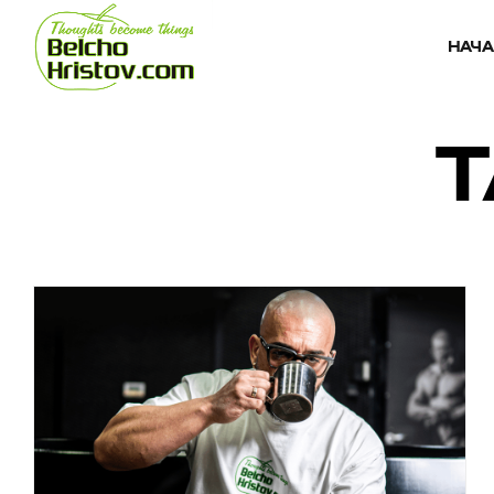
НАЧ
T