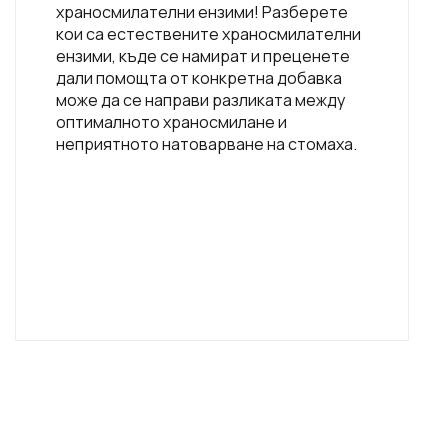
храносмилателни ензими! Разберете
кои са естествените храносмилателни
ензими, къде се намират и преценете
дали помощта от конкретна добавка
може да се направи разликата между
оптималното храносмилане и
неприятното натоварване на стомаха.