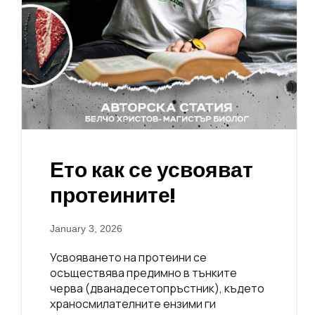
Ето как се усвояват
протеините!
January 3, 2026
Усвояването на протеини се
осъществява предимно в тънките
черва (дванадесетопръстник), където
храносмилателните ензими ги