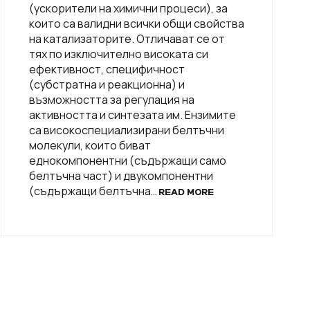
(ускорители на химични процеси), за
които са валидни всички общи свойства
на катализаторите. Отличават се от
тях по изключително високата си
ефективност, специфичност
(субстратна и реакционна) и
възможността за регулация на
активността и синтезата им. Ензимите
са високоспециализирани белтъчни
молекули, които биват
еднокомпонентни (съдържащи само
белтъчна част) и двукомпонентни
(съдържащи белтъчна…
READ MORE