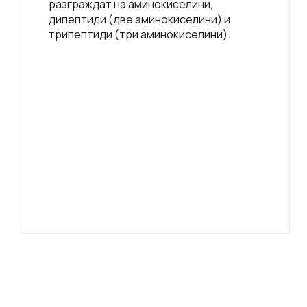
разграждат на аминокиселини,
дипептиди (две аминокиселини) и
трипептиди (три аминокиселини).