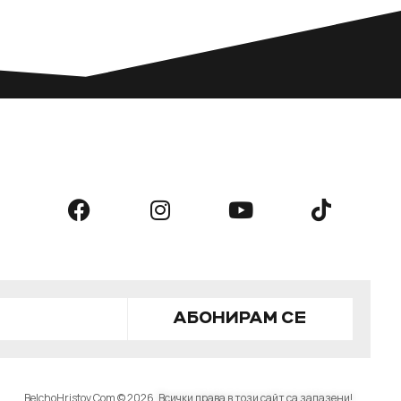
АБОНИРАМ СЕ
BelchoHristov.Com © 2026
Всички права в този сайт са запазени!