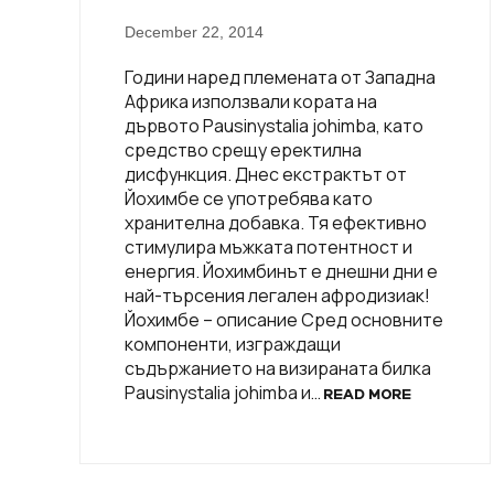
December 22, 2014
Години наред племената от Западна
Африка използвали кората на
дървото Pausinystalia johimbа, като
средство срещу еректилна
дисфункция. Днес екстрактът от
Йохимбе се употребява като
хранителна добавка. Тя ефективно
стимулира мъжката потентност и
енергия. Йохимбинът е днешни дни е
най-търсения легален афродизиак!
Йохимбе – описание Сред основните
компоненти, изграждащи
съдържанието на визираната билка
Pausinystalia johimbа и…
READ MORE