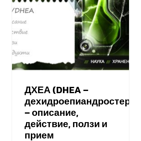
ДХЕА (DHEA –
дехидроепиандростерон
– описание,
действие, ползи и
прием