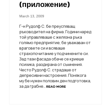
(приложение)
March 13, 2009
Г-н Рудолф С. бе преуспяващ
ръководител на фирма. Години наред
той управляваше с желязна ръка
голямо предприятие, бе уважаван от
враговете си и всяваше
страхопочитание у подчинените си.
Зад тази фасада обаче се криеше
психика, раздирана от съмнения.
Често Рудолф С. страдаше от
депресивни настроения. Понякога
му бе нужен половин ден подготовка,
за да грабне…
READ MORE