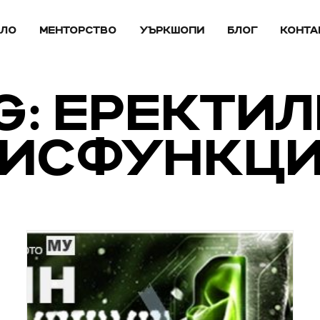
АЛО
МЕНТОРСТВО
УЪРКШОПИ
БЛОГ
КОНТА
G: ЕРЕКТИ
ИСФУНКЦ