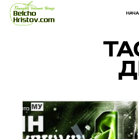
НАЧ
TA
Д