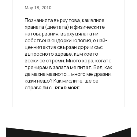
May 18, 2010
Познанията върху това, как влияе
храната (диетата) и физическите
натоварвания, върху цялата ни
собствена ендоркинология, е най-
ценния актив свързан дори и със
въпросното здраве, към което
всеки се стреми. Много хора, когато
тренирам в залата ме питат: Бел, как
да махна мазното … много ме дразни,
кажи нещо? Как мислите, ще се
справя ли с…
READ MORE