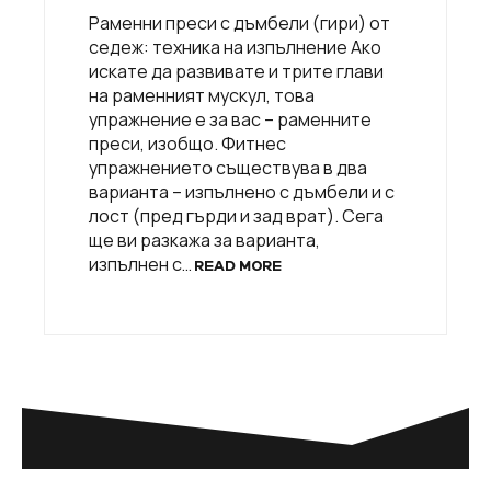
Раменни преси с дъмбели (гири) от
седеж: техника на изпълнение Ако
искате да развивате и трите глави
на раменният мускул, това
упражнение е за вас – раменните
преси, изобщо. Фитнес
упражнението съществува в два
варианта – изпълнено с дъмбели и с
лост (пред гърди и зад врат). Сега
ще ви разкажа за варианта,
изпълнен с…
READ MORE