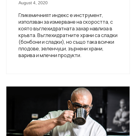
August 4, 2020
Гликемичният индекс е инструмент,
използван за измерване на скоростта, с
която въглехидратната захар навлиза в
кръвта. Въглехидратните храни са сладки
(бонбони и сладки), но също така всички
плодове, зеленчуци, зърнени храни,
варива и млечни продукти.