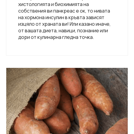
хистологията и биохимията на
собствения ви панкреас е ок, то нивата
на хормона инсулин в кръвта зависят
изцяло от храната ви! Или казано иначе,
от вашата диета, навици, познание или
дори от кулинарна гледна точка.