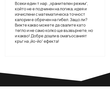
Всеки един т.нар. „хранителен режим“,
който не е подчинен на логика, идея и
изчислени с математическа точност
калории е обречен на гибел. Защо ли?
Вижте какво можете да свалите като
тегло и не само колко ще възвърнете, но
и какво! Добре дошли в омагьосаният
кръг на „йо-йо“ ефекта!