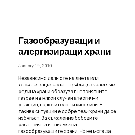
Газообразуващи и
алергизиращи храни
January 19, 2010
Независимо дали сте на диета или
хапвате рационално, трябва да знаем, че
редица храни образуват неприятните
газове и в някои случаи алергични
реакции, включително и киселини. В
такива ситуации е добре тези храни да се
избягват. За съжаление бобовите
растения са в списъка на
газообразуващите храни. Но не мога да