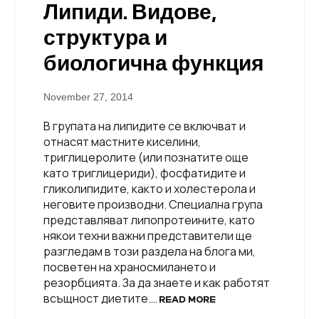
Липиди. Видове,
структура и
биологична функция
November 27, 2014
В групата на липидите се включват и
отнасят мастните киселини,
триглицеролите (или познатите още
като триглицериди), фосфатидите и
гликолипидите, както и холестерола и
неговите производни. Специална група
представляват липопротеините, като
някои техни важни представители ще
разгледам в този раздела на блога ми,
посветен на храносмилането и
резорбцията. За да знаете и как работят
всъщност диетите.…
READ MORE