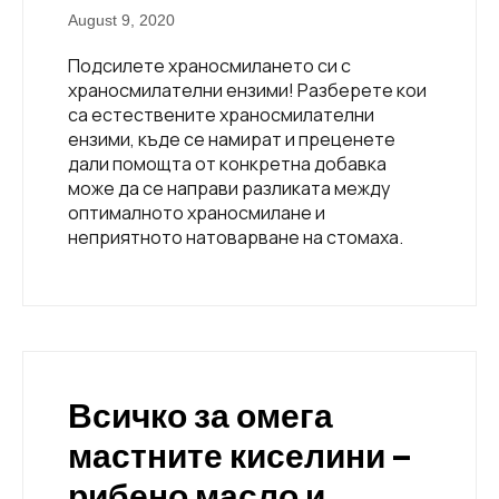
August 9, 2020
Подсилете храносмилането си с
храносмилателни ензими! Разберете кои
са естествените храносмилателни
ензими, къде се намират и преценете
дали помощта от конкретна добавка
може да се направи разликата между
оптималното храносмилане и
неприятното натоварване на стомаха.
Всичко за омега
мастните киселини –
рибено масло и