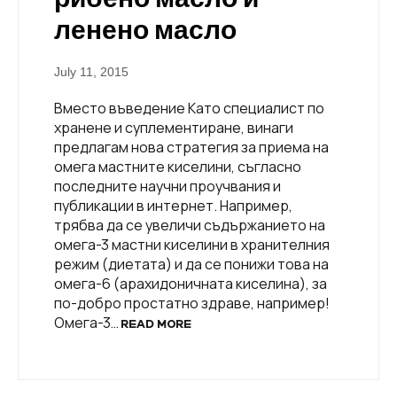
ленено масло
July 11, 2015
Вместо въведение Като специалист по
хранене и суплeментиране, винаги
предлагам нова стратегия за приема на
омега мастните киселини, съгласно
последните научни проучвания и
публикации в интернет. Например,
трябва да се увеличи съдържанието на
омега-3 мастни киселини в хранителния
режим (диетата) и да се понижи това на
омега-6 (арахидоничната киселина), за
по-добро простатно здраве, например!
Омега-3…
READ MORE