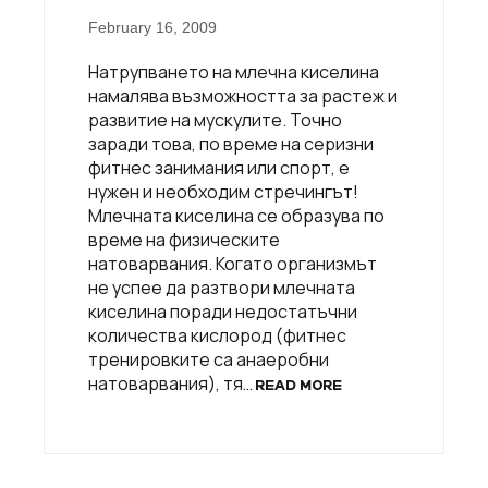
February 16, 2009
Натрупването на млечна киселина
намалява възможността за растеж и
развитие на мускулите. Точно
заради това, по време на серизни
фитнес занимания или спорт, е
нужен и необходим стречингът!
Млечната киселина се образува по
време на физическите
натоварвания. Когато организмът
не успее да разтвори млечната
киселина поради недостатъчни
количества кислород (фитнес
тренировките са анаеробни
натоварвания), тя…
READ MORE