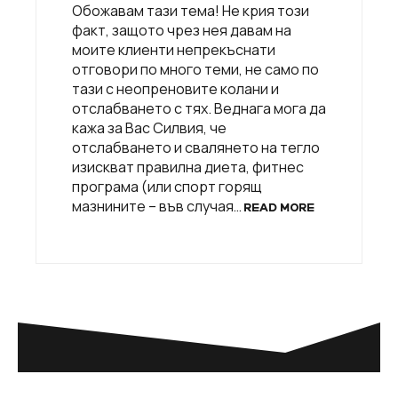
Обожавам тази тема! Не крия този
факт, защото чрез нея давам на
моите клиенти непрекъснати
отговори по много теми, не само по
тази с неопреновите колани и
отслабването с тях. Веднага мога да
кажа за Вас Силвия, че
отслабването и свалянето на тегло
изискват правилна диета, фитнес
програма (или спорт горящ
мазнините – във случая…
READ MORE