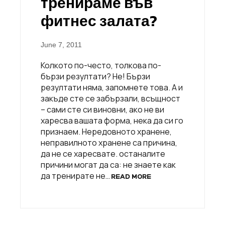
тренираме във
фитнес залата?
June 7, 2011
Колкото по-често, толкова по-
бързи резултати? Не! Бързи
резултати няма, запомнете това. А и
закъде сте се забързали, всъщност
– сами сте си виновни, ако не ви
харесва вашата форма, нека да си го
признаем. Нередовното хранене,
неправилното хранене са причина,
да не се харeсвате. останалите
причини могат да са: не знаете как
да тренирате не…
READ MORE