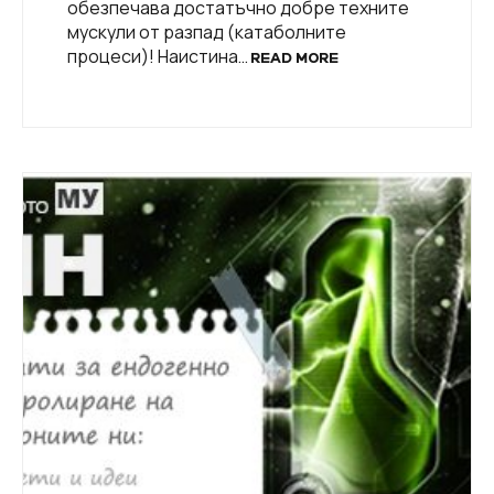
обезпечава достатъчно добре техните
мускули от разпад (катаболните
процеси)! Наистина…
READ MORE