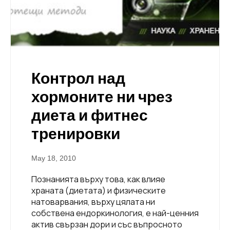
Контрол над
хормоните ни чрез
диета и фитнес
тренировки
May 18, 2010
Познанията върху това, как влияе
храната (диетата) и физическите
натоварвания, върху цялата ни
собствена ендоркинология, е най-ценния
актив свързан дори и със въпросното