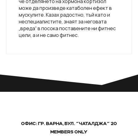
че отделянето на хормона кортизол
може да произведе катаболен ефект в
мускулите. Казах радостно, тъй като и
неспециалистите, знаят за неговата
„вреда“ в посока поставените ни фитнес
цели, а и не само фитнес.
ОФИС: ГР. ВАРНА, БУЛ. "ЧАТАЛДЖА" 20
MEMBERS ONLY