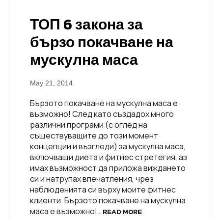
ТОП 6 закона за
бързо покачване на
мускулна маса
May 21, 2014
Бързото покачване на мускулна маса е
възможно! След като създадох много
различни програми (с оглед на
съществуващите до този момент
концепции и възгледи) за мускулна маса,
включващи диета и фитнес стретегия, аз
имах възможност да приложа виждането
си и натрупах впечатления, чрез
наблюденията си върху моите фитнес
клиенти. Бързото покачване на мускулна
маса е възможно!…
READ MORE