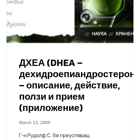
ДХЕА (DHEA –
дехидроепиандростерон)
– описание, действие,
ползи и прием
(приложение)
March 13, 2009
Г-н Рудолф С. бе преуспяващ