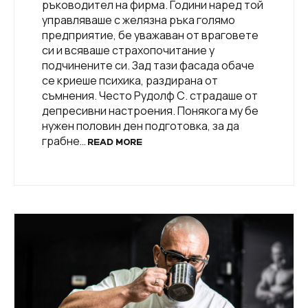
ръководител на фирма. Години наред той
управляваше с желязна ръка голямо
предприятие, бе уважаван от враговете
си и всяваше страхопочитание у
подчинените си. Зад тази фасада обаче
се криеше психика, раздирана от
съмнения. Често Рудолф С. страдаше от
депресивни настроения. Понякога му бе
нужен половин ден подготовка, за да
грабне…
READ MORE