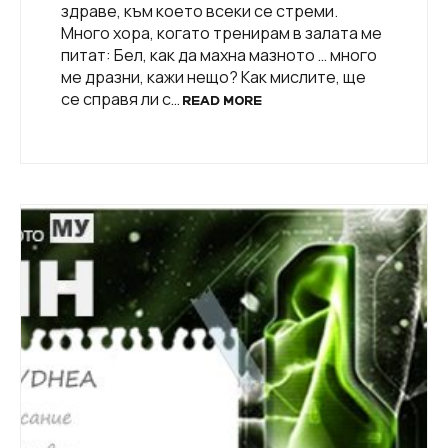
здраве, към което всеки се стреми.
Много хора, когато тренирам в залата ме
питат: Бел, как да махна мазното … много
ме дразни, кажи нещо? Как мислите, ще
се справя ли с…
READ MORE