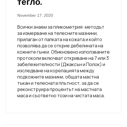
тегло.
November 17, 2020
Всички знаем за пликометрия: методът
за измерване на телесните мазнини,
прилаган от папката на кожата и който
позволява да се открие дебелината на
кожните гънки. Обикновено използваните
протоколи включват откриване на 7 или 3
забележителности (Джаксън и Полок) и
изследване на корелацията между
подкожните мазнини, общата мастна
тъкан и телесната плътност, за да се
реконструира процентът на мастната
маса и съответно този на чистата маса.