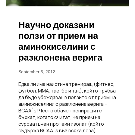
Научно доказани
ползи от прием на
аминокиселини с
разклонена верига
September 5, 2012
Едва ли има наистина трениращ (фитнес,
футбол, ММА, тае-бо и т.н.), който трябва
да бъде убеждаван в ползите от прием на
аминокиселини с разклонена верига –
BCAA`s! Често обаче трениращите
бъркат, когато считат, че прием на
суроватъчен протеин изолат (който
съдържа BCAA`s във всяка доза)