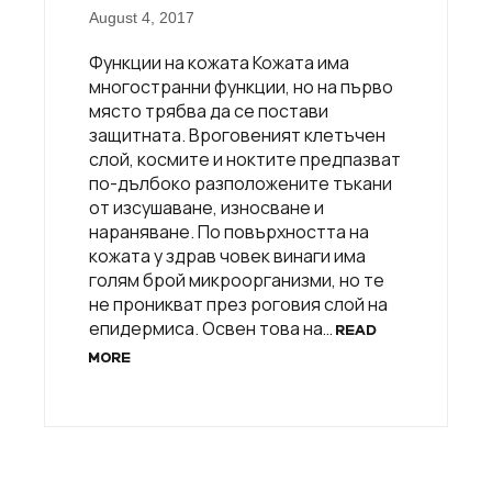
August 4, 2017
Функции на кожата Кожата има
многостранни функции, но на първо
място трябва да се постави
защитната. Вроговеният клетъчен
слой, космите и ноктите предпазват
по-дълбоко разположените тъкани
от изсушаване, износване и
нараняване. По повърхността на
кожата у здрав човек винаги има
голям брой микроорганизми, но те
не проникват през роговия слой на
епидермиса. Освен това на…
READ
MORE