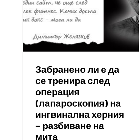
Забранено ли е да
се тренира след
операция
(лапароскопия) на
ингвинална херния
– разбиване на
мита