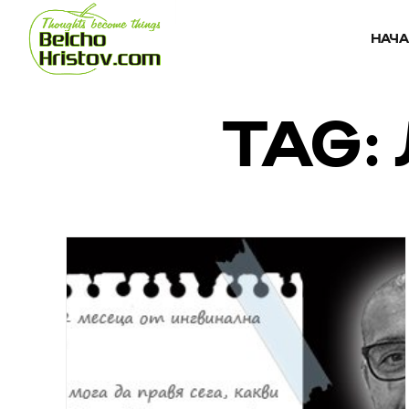
НАЧ
TAG: