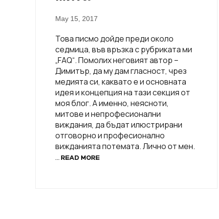
May 15, 2017
Това писмо дойде преди около
седмица, във връзка с рубриката ми
„FAQ“. Помолих неговият автор –
Димитър, да му дам гласност, чрез
медията си, каквато е и основната
идея и концепция на тази секция от
моя блог. А именно, неясноти,
митове и непрофесионални
виждания, да бъдат илюстрирани
отговорно и професионално
вижданията потемата. Лично от мен.
…
READ MORE