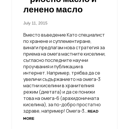
ленено масло
July 11, 2015
Вместо въведение Като специалист
по хранене и суплeментиране,
винаги предлагам нова стратегия за
приема на омега мастните киселини,
съгласно последните научни
проучвания и публикации в
интернет. Например, трябва да се
увеличи съдържанието на омега-3
мастни киселини в хранителния
режим (диетата) и да се понижи
това на омега-6 (арахидоничната
киселина), за по-добро простатно
здраве, например! Омега-3…
READ
MORE