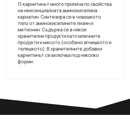
Л-карнитинът много прилича по свойства
на неесенциалната аминокиселина
карнатин. Синтезира се в човешкото
тяло от аминокиселините лизин и
метионин. Съдържа се в някои
хранителни продукти като млечните
продукти и месото (особено агнешкото и
телешкото). В хранителните добавки
карнитинът се включва под няколко
форми.