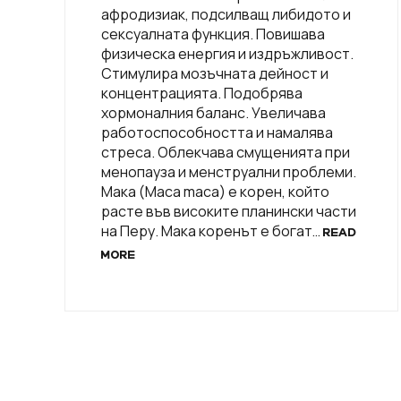
афродизиак, подсилващ либидото и
сексуалната функция. Повишава
физическа енергия и издръжливост.
Стимулира мозъчната дейност и
концентрацията. Подобрява
хормоналния баланс. Увеличава
работоспособността и намалява
стреса. Облекчава смущенията при
менопауза и менструални проблеми.
Мака (Maca maca) е корен, който
расте във високите планински части
на Перу. Мака коренът е богат…
READ
MORE