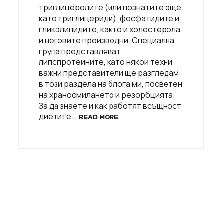
триглицеролите (или познатите още
като триглицериди), фосфатидите и
гликолипидите, както и холестерола
и неговите производни. Специална
група представляват
липопротеините, като някои техни
важни представители ще разгледам
в този раздела на блога ми, посветен
на храносмилането и резорбцията.
За да знаете и как работят всъщност
диетите.…
READ MORE