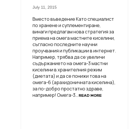
July 11, 2015
Вместо въведение Като специалист
по хранене и суплeментиране,
винаги предлагам нова стратегия за
приема на омега мастните киселини,
съгласно последните научни
проучвания и публикации в интернет.
Например, трябва да се увеличи
съдържанието на омега-3 мастни
киселини в хранителния режим
(диетата) и да се понижи това на
омега-6 (арахидоничната киселина),
за по-добро простатно здраве,
например! Омега-3…
READ MORE