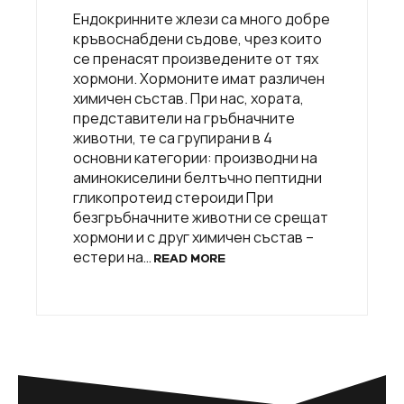
Ендокринните жлези са много добре
кръвоснабдени съдове, чрез които
се пренасят произведените от тях
хормони. Хормоните имат различен
химичен състав. При нас, хората,
представители на гръбначните
животни, те са групирани в 4
основни категории: производни на
аминокиселини белтъчно пептидни
гликопротеид стероиди При
безгръбначните животни се срещат
хормони и с друг химичен състав –
естери на…
READ MORE