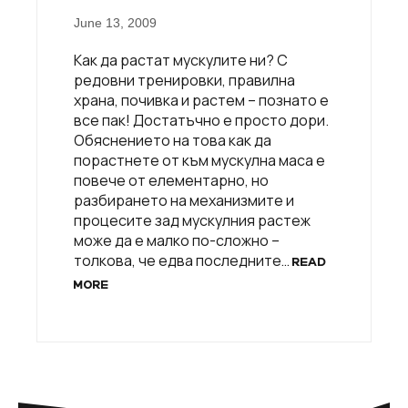
June 13, 2009
Как да растат мускулите ни? С
редовни тренировки, правилна
храна, почивка и растем – познато е
все пак! Достатъчно е просто дори.
Обяснението на това как да
порастнете от към мускулна маса е
повече от елементарно, но
разбирането на механизмите и
процесите зад мускулния растеж
може да е малко по-сложно –
толкова, че едва последните…
READ
MORE