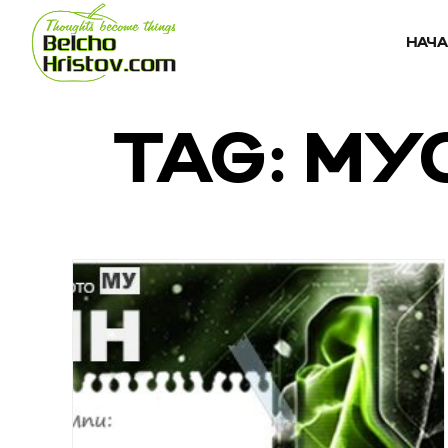
НАЧ
TAG: М