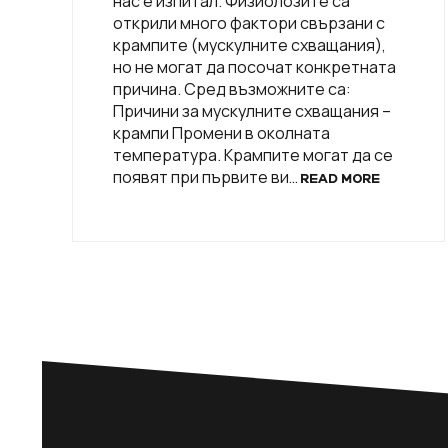
нас е изпитал. Физиолозите са
открили много фактори свързани с
крампите (мускулните схващания),
но не могат да посочат конкретната
причина. Сред възможните са:
Причини за мускулните схващания –
крампи Промени в околната
температура. Крампите могат да се
появят при първите ви…
READ MORE