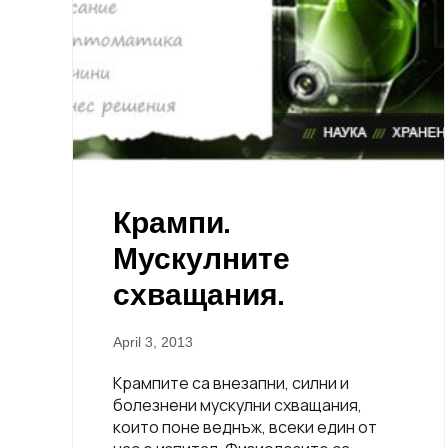
Крампи.
Мускулните
схващания.
April 3, 2013
Крампите са внезапни, силни и
болезнени мускулни схващания,
които поне веднъж, всеки един от