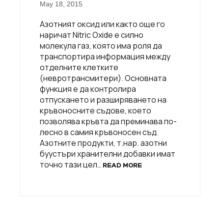
May 18, 2015
Азотният оксид или както още го
наричат Nitric Oxide е силно
молекула газ, която има роля да
транспортира информация между
отделните клетките
(невротрансмитери). Основната
функция е да контролира
отпускането и разширяването на
кръвоносните съдове, което
позволява кръвта да преминава по-
лесно в самия кръвоносен съд.
Азотните продукти, т.нар. азотни
буустъри хранителни добавки имат
точно тази цел…
READ MORE