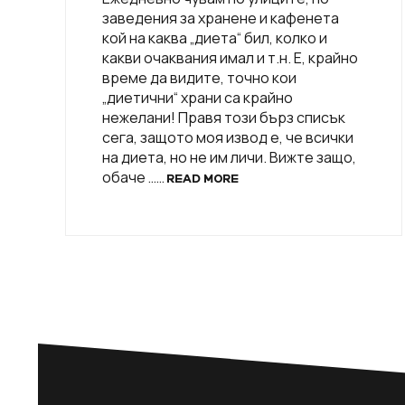
заведения за хранене и кафенета
кой на каква „диета“ бил, колко и
какви очаквания имал и т.н. Е, крайно
време да видите, точно кои
„диетични“ храни са крайно
нежелани! Правя този бърз списък
сега, защото моя извод е, че всички
на диета, но не им личи. Вижте защо,
обаче ……
READ MORE