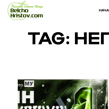
НАЧ
TAG: Н