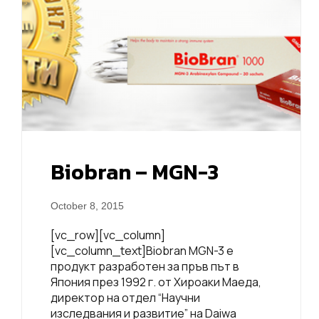
Biobran – MGN-3
October 8, 2015
[vc_row][vc_column]
[vc_column_text]Biobran MGN-3 е
продукт разработен за пръв път в
Япония през 1992 г. от Хироаки Маеда,
директор на отдел “Научни
изследвания и развитие” на Daiwa