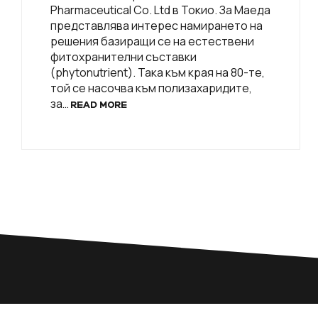
Pharmaceutical Co. Ltd в Токио. За Маеда
представлява интерес намирането на
решения базиращи се на естествени
фитохранителни съставки
(phytonutrient). Така към края на 80-те,
той се насочва към полизахаридите,
за…
READ MORE