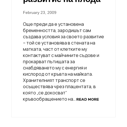
February 23, 2009
Още преди да е установена
бременността, зародишът сам
създава условия за своето развитие
– той се установява в стената на
матката, част от клетките му
контактуват с майчините съдове и
прокарват пътищата за
снабдяването му с енергия и
кислород от кръвта на майката.
Хранителният транспорт се
осъществява чрез плацентата, в
която „се докосват“
кръвообращението на…
READ MORE