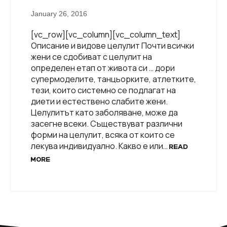
January 26, 2016
[vc_row][vc_column][vc_column_text]
Описание и видове целулит Почти всички
жени се сдобиват с целулит на
определен етап от живота си … дори
супермоделите, танцьорките, атлетките,
тези, които системно се подлагат на
диети и естествено слабите жени.
Целулитът като заболяване, може да
засегне всеки. Съществуват различни
форми на целулит, всяка от които се
лекува индивидуално. Какво е или…
READ
MORE