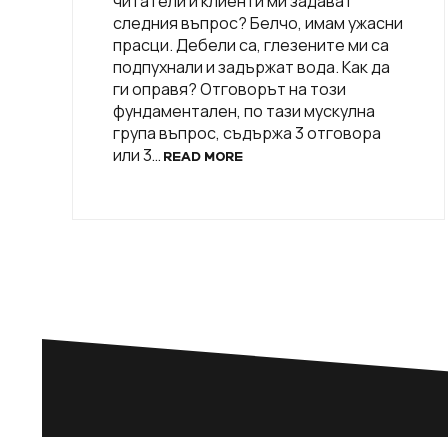
читатели и клиенти ми задават
следния въпрос? Белчо, имам ужасни
прасци. Дебели са, глезените ми са
подпухнали и задържат вода. Как да
ги оправя? Отговорът на този
фундаментален, по тази мускулна
група въпрос, съдържа 3 отговора
или 3…
READ MORE