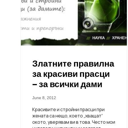
Златните правилна
за красиви прасци
– за всички дами
June 8, 2012
Красивите и стройни прасци при
жената са нещо, което „хващат“
окото, уверявам ви в това. Често мои