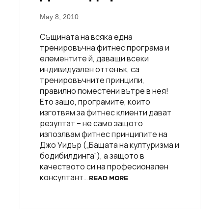
May 8, 2010
Същината на всяка една
тренировъчна фитнес програма и
елементите й, даващи всеки
индивидуален оттенък, са
тренировъчните принципи,
правилно поместени вътре в нея!
Ето защо, програмите, които
изготвям за фитнес клиенти дават
резултат – не само защото
изпозлвам фитнес принципите на
Джо Уидър („Бащата на културизма и
бодибилдинга“), а защото в
качеството си на професионален
консултант…
READ MORE