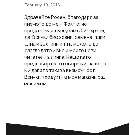
February 19, 2016
Здравейте Росен, благодаря за
писмото до мен. Факт е, че
предлагам и търгувам с био храни,
да. Всички био храни, семена, ядки,
олиа и зехтини и т.н., можете да
разгледате и вие и моите нови
читатели в линка. Нещо като
предговор на отговора ми, защото
ми давате такава възможност:
Всички продукти в моя магазин са…
READ MORE