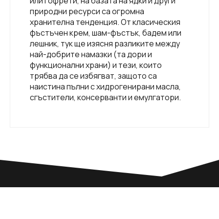
или гофрети, на базата на ядки и други
природни ресурси са огромна
хранителна тенденция. От класическия
фъстъчен крем, шам-фъстък, бадем или
лешник, тук ще изясня разликите между
най-добрите намазки (та дори и
функционални храни) и тези, които
трябва да се избягват, защото са
наистина пълни с хидрогенирани масла,
сгъстители, консерванти и емулгатори.