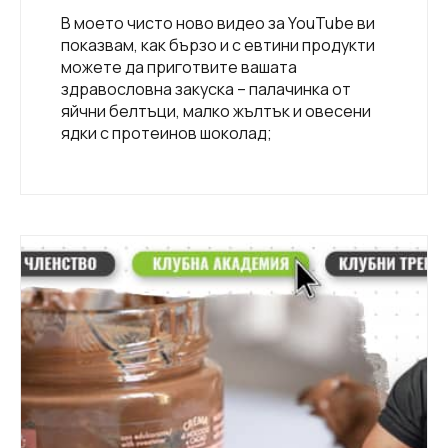
В моето чисто ново видео за YouTube ви
показвам, как бързо и с евтини продукти
можете да приготвите вашата
здравословна закуска – палачинка от
яйчни белтъци, малко жълтък и овесени
ядки с протеинов шоколад;